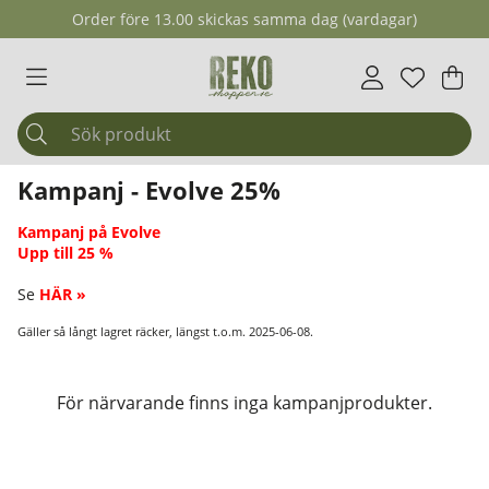
Order före 13.00 skickas samma dag (vardagar)
Önskelis
Antal i ö
.
Var
Ant
.
Kampanj - Evolve 25%
Kampanj på Evolve
Upp till 25 %
Se
HÄR »
Gäller så långt lagret räcker, längst t.o.m. 2025-06-08.
Produkter
För närvarande finns inga kampanjprodukter.