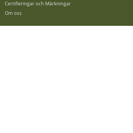
Certifieringar och Märkningar
Om oss
Följ oss gärna på...
F
acebook
Instagram
Nyhetsbrev
Rekoshoppen
Granitvägen 7
55303 Jönköping.
Info@rekoshoppen.se
036-180100