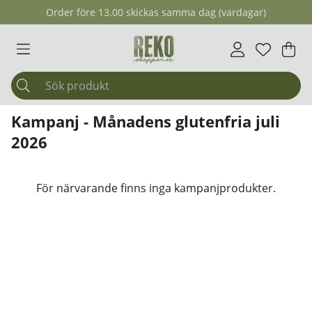
Order före 13.00 skickas samma dag (vardagar)
Önskelis
Antal i ö
.
Var
Ant
.
Kampanj - Månadens glutenfria juli
2026
Produkter
För närvarande finns inga kampanjprodukter.