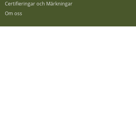
Certifieringar och Märkningar
Om oss
Följ oss gärna på...
F
acebook
Instagram
Nyhetsbrev
Rekoshoppen
Granitvägen 7
55303 Jönköping.
Info@rekoshoppen.se
036-180100