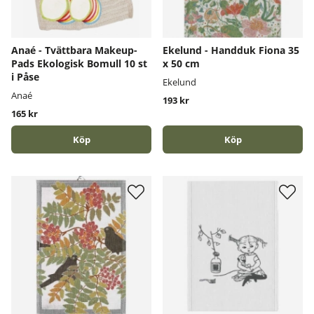
Anaé - Tvättbara Makeup-
Ekelund - Handduk Fiona 35
Pads Ekologisk Bomull 10 st
x 50 cm
i Påse
Ekelund
Anaé
193 kr
165 kr
Köp
Köp