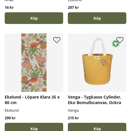
16 kr
207 kr
Köp
Köp
Ekelund - Löpare Klara 35 x
Venga - Tygkasse Cylinder,
80 cm
Eko Bomullscanvas, Ockra
Ekelund
Venga
299 kr
215 kr
Köp
Köp