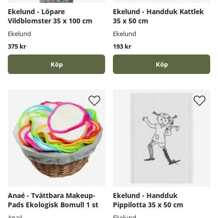
Ekelund - Löpare
Ekelund - Handduk Kattlek
Vildblomster 35 x 100 cm
35 x 50 cm
Ekelund
Ekelund
375 kr
193 kr
Köp
Köp
Anaé - Tvättbara Makeup-
Ekelund - Handduk
Pads Ekologisk Bomull 1 st
Pippilotta 35 x 50 cm
Anaé
Ekelund