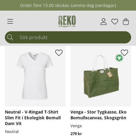
Order före 13.00 skickas samma dag (vardagar)
Önskelis
Antal i ö
.
Var
Ant
.
Neutral - V-Ringad T-Shirt
Venga - Stor Tygkasse, Eko
Slim Fit i Ekologisk Bomull
Bomullscanvas, Skogsgrön
Dam Vit
Venga
Neutral
279 kr