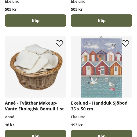
Ekelund
Ekelund
505 kr
505 kr
Köp
Köp
Anaé - Tvättbar Makeup-
Ekelund - Handduk Sjöbod
Vante Ekologisk Bomull 1 st
35 x 50 cm
Anaé
Ekelund
16 kr
193 kr
Köp
Köp