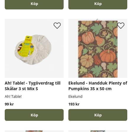
Köp
Köp
Ah! Table! - Tygöverdrag till
Ekelund - Handduk Plenty of
Skålar 3 st Mix S
Pumpkins 35 x 50 cm
Ah! Table!
Ekelund
99 kr
193 kr
Köp
Köp