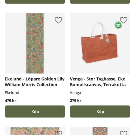
Ekelund - Löpare Golden Lily
Venga - Stor Tygkasse, Eko
William Morris Collection
Bomullscanvas, Terrakotta
Ekelund
Venga
479 kr
279 kr
Köp
Köp