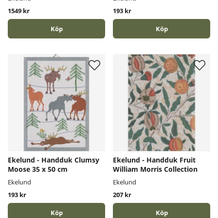
1549 kr
193 kr
Köp
Köp
Ekelund - Handduk Clumsy
Ekelund - Handduk Fruit
Moose 35 x 50 cm
William Morris Collection
Ekelund
Ekelund
193 kr
207 kr
Köp
Köp