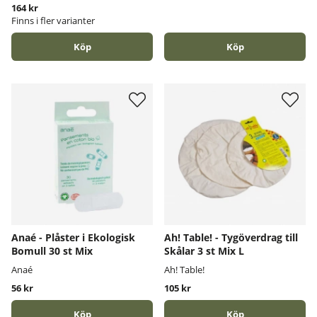
164 kr
Finns i fler varianter
Köp
Köp
Anaé - Plåster i Ekologisk
Ah! Table! - Tygöverdrag till
Bomull 30 st Mix
Skålar 3 st Mix L
Anaé
Ah! Table!
56 kr
105 kr
Köp
Köp