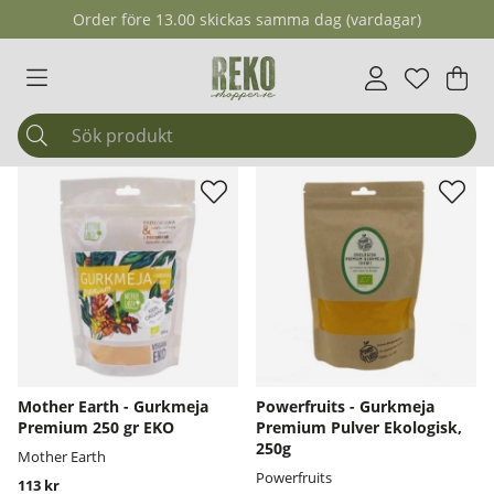
Order före 13.00 skickas samma dag (vardagar)
Önskelis
Antal i ö
.
Var
Ant
.
Mother Earth - Gurkmeja
Powerfruits - Gurkmeja
Premium 250 gr EKO
Premium Pulver Ekologisk,
250g
Mother Earth
Powerfruits
113 kr