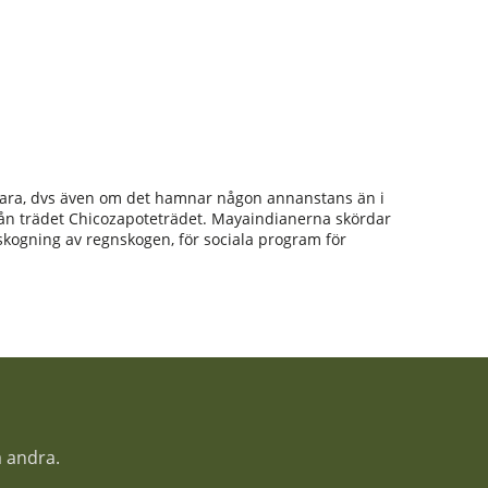
tbara, dvs även om det hamnar någon annanstans än i
 från trädet Chicozapoteträdet. Mayaindianerna skördar
skogning av regnskogen, för sociala program för
a andra.