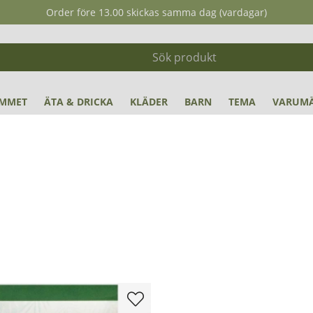
Order före 13.00 skickas samma dag (vardagar)
MMET
ÄTA & DRICKA
KLÄDER
BARN
TEMA
VARUM