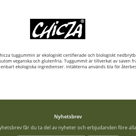
hicza tuggummin är ekologiskt certifierade och biologiskt nedbry
dessutom veganska och glutenfria. Tuggummit är tillverkat av saven
 enbart ekologiska ingredienser. Intäkterna används bla för återbe
Nyhetsbrev
nyhetsbrev får du ta del av nyheter och erbjudanden före all