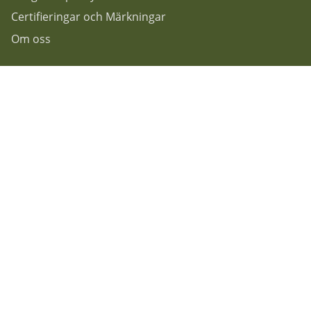
Certifieringar och Märkningar
Om oss
Följ oss gärna på...
F
acebook
Instagram
Nyhetsbrev
Rekoshoppen
Granitvägen 7
55303 Jönköping.
Info@rekoshoppen.se
036-180100