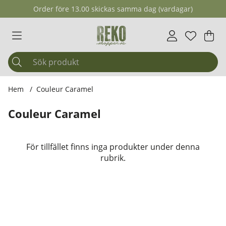
Order före 13.00 skickas samma dag (vardagar)
Önskelis
Antal i ö
.
Var
Ant
.
Hem
Couleur Caramel
Couleur Caramel
Produkter
För tillfället finns inga produkter under denna
rubrik.