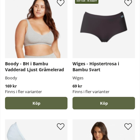
KÖP FLER - FÅ RABATT
Boody - BH i Bambu
Wiges - Hipstertrosa i
Vadderad Ljust Gråmelerad
Bambu Svart
Boody
Wiges
169 kr
69 kr
Finns i fler varianter
Finns i fler varianter
Köp
Köp