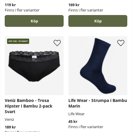
119 kr
169 kr
Finns i fler varianter
Finns i fler varianter
Köp
Köp
KÖP FLER - FÅ RABATT
Veniz Bamboo - Trosa
Life Wear - Strumpa i Bambu
Hipster i Bambu 2-pack
Marin
Svart
Life Wear
Veniz
45 kr
Finns i fler varianter
189 kr