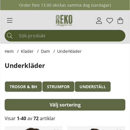
Order före 13.00 skickas samma dag (vardagar)
Önskelis
Antal i ö
.
Var
Ant
.
Hem
Kläder
Dam
Underkläder
Underkläder
TROSOR & BH
STRUMPOR
UNDERSTÄLL
Sortera
Visar
1-40
av
72
artiklar
Produkter