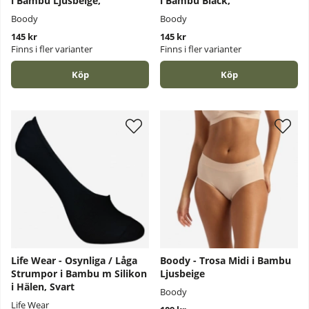
i Bambu Ljusbeige,
i Bambu Black,
Boody
Boody
145 kr
145 kr
Finns i fler varianter
Finns i fler varianter
Köp
Köp
Life Wear - Osynliga / Låga
Boody - Trosa Midi i Bambu
Strumpor i Bambu m Silikon
Ljusbeige
i Hälen, Svart
Boody
Life Wear