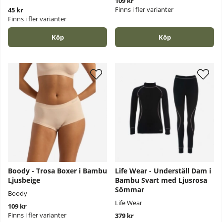
109 kr
Finns i fler varianter
45 kr
Finns i fler varianter
Köp
Köp
Boody - Trosa Boxer i Bambu
Life Wear - Underställ Dam i
Ljusbeige
Bambu Svart med Ljusrosa
Sömmar
Boody
Life Wear
109 kr
Finns i fler varianter
379 kr