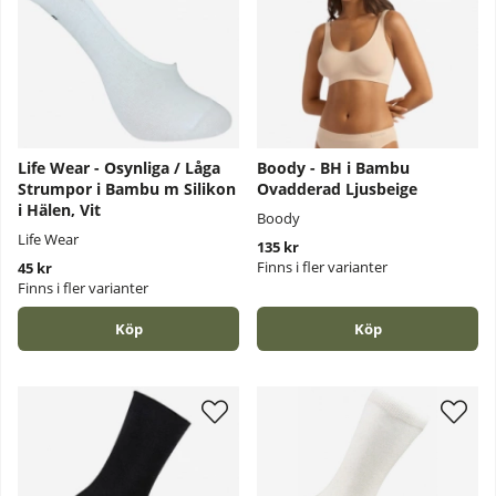
Life Wear - Osynliga / Låga
Boody - BH i Bambu
Strumpor i Bambu m Silikon
Ovadderad Ljusbeige
i Hälen, Vit
Boody
Life Wear
135 kr
Finns i fler varianter
45 kr
Finns i fler varianter
Köp
Köp