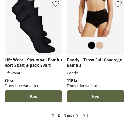
Life Wear - Strumpa i Bambu
Boody - Trosa Full Coverage i
Kort Skaft 3-pack Svart
Bambu
Life Wear
Boody
85 kr
119 kr
Finns i fler varianter
Finns i fler varianter
Köp
Köp
1
2
Nästa
❯
❯❙