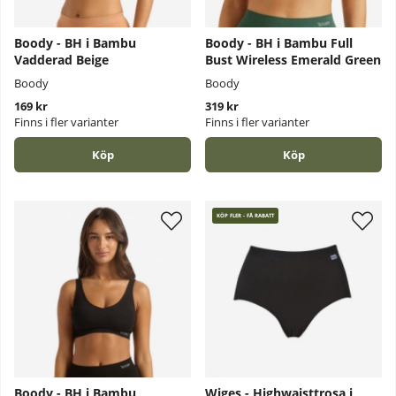
Boody - BH i Bambu
Boody - BH i Bambu Full
Vadderad Beige
Bust Wireless Emerald Green
Boody
Boody
169 kr
319 kr
Finns i fler varianter
Finns i fler varianter
Köp
Köp
KÖP FLER - FÅ RABATT
Boody - BH i Bambu
Wiges - Highwaisttrosa i