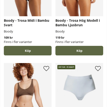
Boody - Trosa Midi i Bambu
Boody - Trosa Hög Modell i
Svart
Bambu Ljusbrun
Boody
Boody
109 kr
119 kr
Finns i fler varianter
Finns i fler varianter
Köp
Köp
KÖP FLER - FÅ RABATT