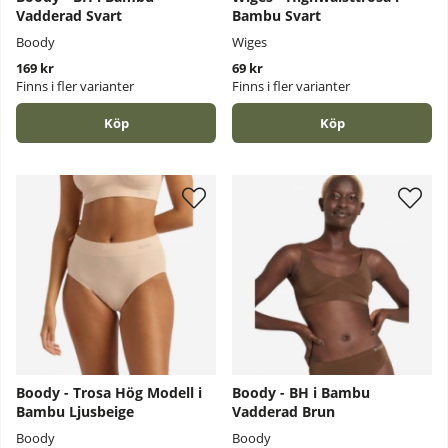
Vadderad Svart
Bambu Svart
Boody
Wiges
169 kr
69 kr
Finns i fler varianter
Finns i fler varianter
Köp
Köp
Boody - Trosa Hög Modell i
Boody - BH i Bambu
Bambu Ljusbeige
Vadderad Brun
Boody
Boody