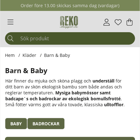
Order före 13.00 skickas samma dag (vardagar)
Önskelis
Antal i ö
.
Var
Ant
.
Hem
Kläder
Barn & Baby
Barn & Baby
Här finner du mjuka och sköna plagg och
underställ
för
ditt barn av skön ekologisk bambu som både andas och
reglerar temperaturen.
Mysiga babymössor samt
badcape´s och badrockar av ekologisk bomullsfrotté
.
Små fötter värms gott av våra tovade, klassiska
ulltofflor
.
BABY
BADROCKAR