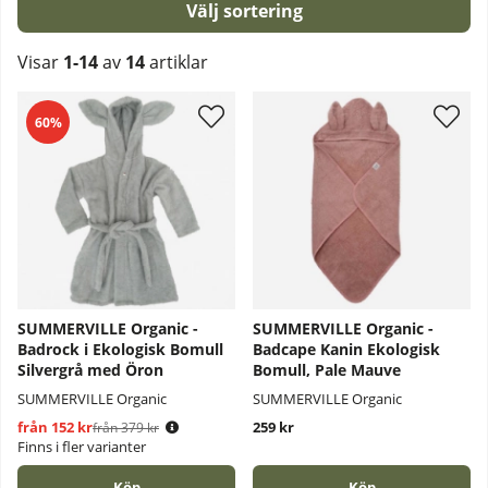
Sortera
Visar
1-14
av
14
artiklar
Produkter
60%
SUMMERVILLE Organic -
SUMMERVILLE Organic -
Badrock i Ekologisk Bomull
Badcape Kanin Ekologisk
Silvergrå med Öron
Bomull, Pale Mauve
SUMMERVILLE Organic
SUMMERVILLE Organic
från 152 kr
Ordinarie pris:
259 kr
från 379 kr
Finns i fler varianter
Köp
Köp