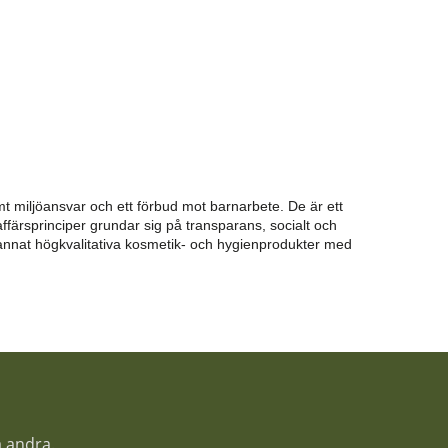
t miljöansvar och ett förbud mot barnarbete. De är ett
ffärsprinciper grundar sig på transparans, socialt och
 annat högkvalitativa kosmetik- och hygienprodukter med
a andra.