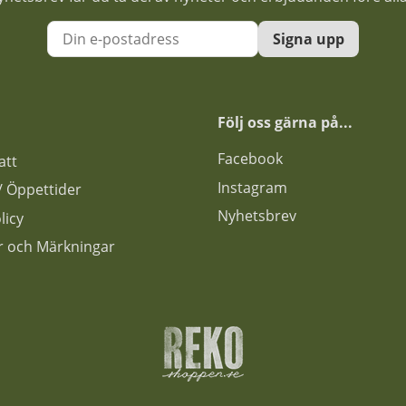
Signa upp
Följ oss gärna på...
F
acebook
att
Instagram
s / Öppettider
Nyhetsbrev
licy
ar och Märkningar