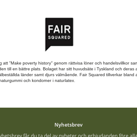
 att "Make poverty history" genom rättvisa löner och handelsvillkor sam
till en bättre plats. Bolaget har sitt huvudsäte i Tyskland och deras a
älbeställda länder samt djurs välmående. Fair Squared tillverkar bland
naturgummi och kondomer i naturlatex.
Nyhetsbrev
nyhetsbrev får du ta del av nyheter och erbjudanden före all