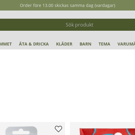
Order före 13.00 skickas samma dag (vardagar)
MMET
ÄTA & DRICKA
KLÄDER
BARN
TEMA
VARUM