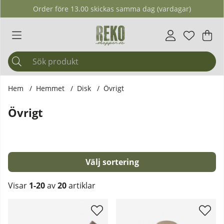
Order före 13.00 skickas samma dag (vardagar)
Önskelis
Antal i ö
.
Var
Ant
.
Hem
Hemmet
Disk
Övrigt
Övrigt
Sortera
Visar
1-20
av
20
artiklar
Produkter