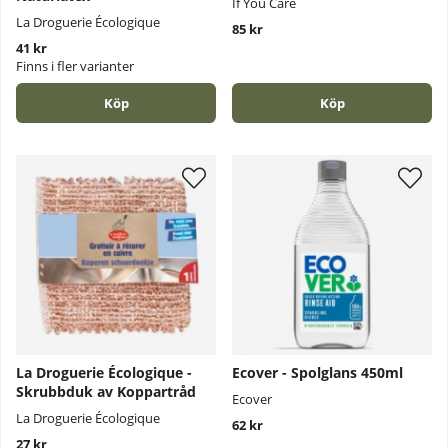
If You Care
La Droguerie Écologique
85 kr
41 kr
Finns i fler varianter
Köp
Köp
La Droguerie Écologique -
Ecover - Spolglans 450ml
Skrubbduk av Koppartråd
Ecover
La Droguerie Écologique
62 kr
27 kr