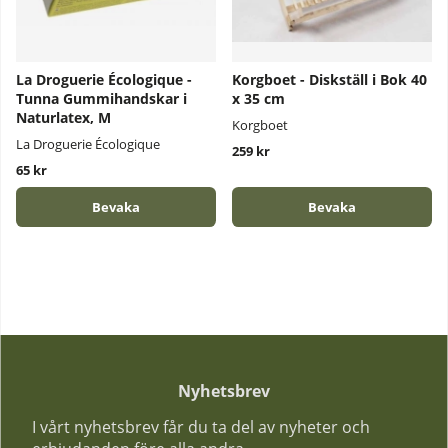
La Droguerie Écologique -
Korgboet - Diskställ i Bok 40
Tunna Gummihandskar i
x 35 cm
Naturlatex, M
Korgboet
La Droguerie Écologique
259 kr
65 kr
Bevaka
Bevaka
Nyhetsbrev
I vårt nyhetsbrev får du ta del av nyheter och