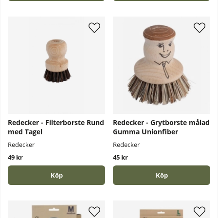
Redecker - Filterborste Rund
Redecker - Grytborste målad
med Tagel
Gumma Unionfiber
Redecker
Redecker
49 kr
45 kr
Köp
Köp