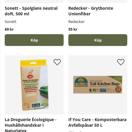
Sonett - Spolglans neutral
Redecker - Grytborste
doft, 500 ml
Unionfiber
Sonett
Redecker
69 kr
55 kr
Köp
Köp
La Droguerie Écologique -
If You Care - Komposterbara
Hushållshandskar i
Avfallspåsar 50 L
Naturlatex