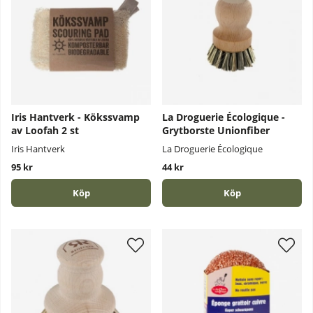
Iris Hantverk - Kökssvamp
La Droguerie Écologique -
av Loofah 2 st
Grytborste Unionfiber
Iris Hantverk
La Droguerie Écologique
95 kr
44 kr
Köp
Köp