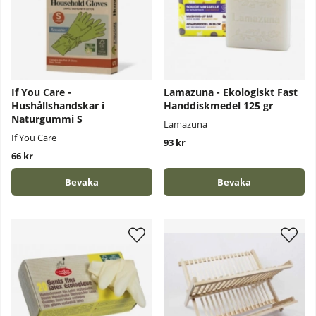
If You Care -
Lamazuna - Ekologiskt Fast
Hushållshandskar i
Handdiskmedel 125 gr
Naturgummi S
Lamazuna
If You Care
93 kr
66 kr
Bevaka
Bevaka