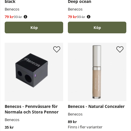
black
Deep ocean
Benecos
Benecos
79 kr
Ordinarie pris:
79 kr
Ordinarie pris:
99 kr
99 kr
Köp
Köp
Benecos - Pennvässare för
Benecos - Natural Concealer
Normala och Stora Pennor
Benecos
Benecos
89 kr
Finns i fler varianter
35 kr