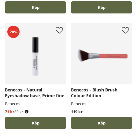
Köp
Köp
20%
Benecos - Natural
Benecos - Blush Brush
Eyeshadow base, Prime fine
Colour Edition
Benecos
Benecos
71 kr
Ordinarie pris:
119 kr
89 kr
Köp
Köp