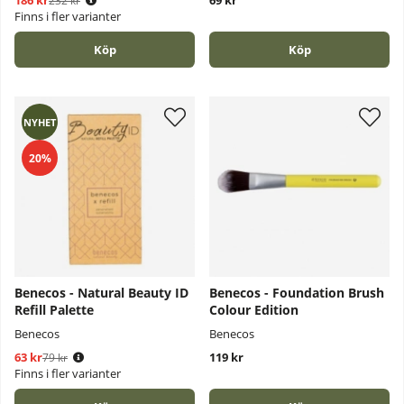
186 kr
Ordinarie pris:
69 kr
232 kr
Finns i fler varianter
Köp
Köp
NYHET
20%
Benecos - Natural Beauty ID
Benecos - Foundation Brush
Refill Palette
Colour Edition
Benecos
Benecos
63 kr
Ordinarie pris:
119 kr
79 kr
Finns i fler varianter