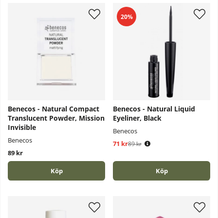
20%
Benecos - Natural Compact
Benecos - Natural Liquid
Translucent Powder, Mission
Eyeliner, Black
Invisible
Benecos
Benecos
71 kr
Ordinarie pris:
89 kr
89 kr
Köp
Köp