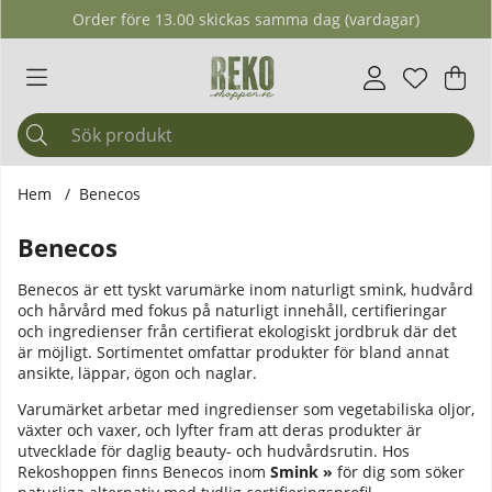
Order före 13.00 skickas samma dag (vardagar)
Önskelis
Antal i ö
.
Var
Ant
.
Hem
Benecos
Benecos
Benecos är ett tyskt varumärke inom naturligt smink, hudvård
och hårvård med fokus på naturligt innehåll, certifieringar
och ingredienser från certifierat ekologiskt jordbruk där det
är möjligt. Sortimentet omfattar produkter för bland annat
ansikte, läppar, ögon och naglar.
Varumärket arbetar med ingredienser som vegetabiliska oljor,
växter och vaxer, och lyfter fram att deras produkter är
utvecklade för daglig beauty- och hudvårdsrutin. Hos
Rekoshoppen finns Benecos inom
Smink »
för dig som söker