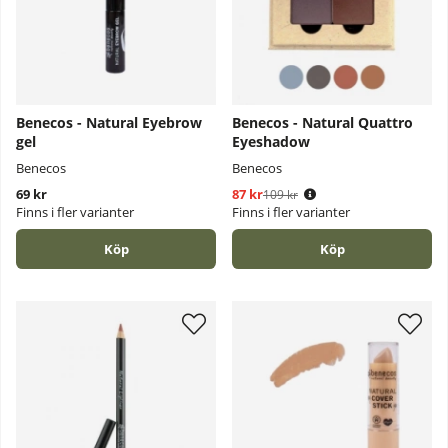
Benecos - Natural Eyebrow
Benecos - Natural Quattro
gel
Eyeshadow
Benecos
Benecos
69 kr
87 kr
Ordinarie pris:
109 kr
Finns i fler varianter
Finns i fler varianter
Köp
Köp