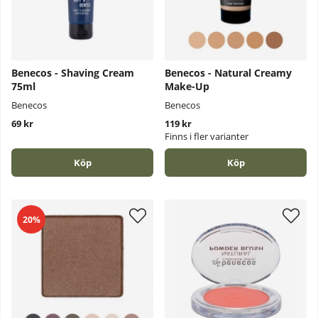
Benecos - Shaving Cream
Benecos - Natural Creamy
75ml
Make-Up
Benecos
Benecos
69 kr
119 kr
Finns i fler varianter
Köp
Köp
20%