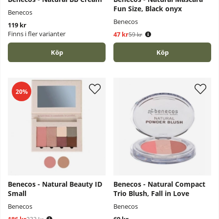
Fun Size, Black onyx
Benecos
Benecos
119 kr
Finns i fler varianter
47 kr
Ordinarie pris:
59 kr
Köp
Köp
20%
Benecos - Natural Beauty ID
Benecos - Natural Compact
Small
Trio Blush, Fall in Love
Benecos
Benecos