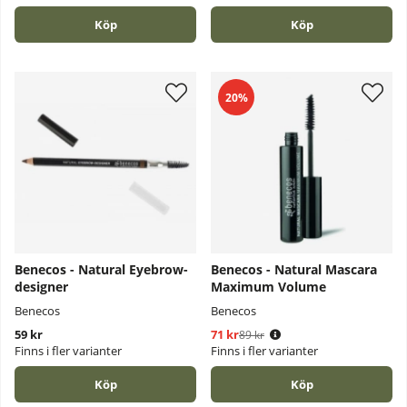
Köp
Köp
20%
Benecos - Natural Eyebrow-
Benecos - Natural Mascara
designer
Maximum Volume
Benecos
Benecos
59 kr
71 kr
Ordinarie pris:
89 kr
Finns i fler varianter
Finns i fler varianter
Köp
Köp