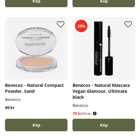
Köp
Köp
20%
Benecos - Natural Compact
Benecos - Natural Mascara
Powder, Sand
Vegan Glamour, Ultimate
black
Benecos
Benecos
89 kr
79 kr
Ordinarie pris:
99 kr
Köp
Köp