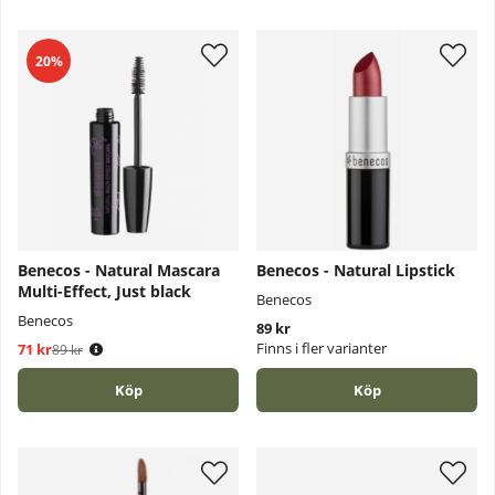
20%
Benecos - Natural Mascara
Benecos - Natural Lipstick
Multi-Effect, Just black
Benecos
Benecos
89 kr
Finns i fler varianter
71 kr
Ordinarie pris:
89 kr
Köp
Köp