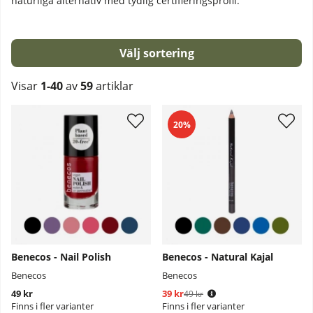
naturliga alternativ med tydlig certifieringsprofil.
Sortera
Visar
1-40
av
59
artiklar
Produkter
20%
Benecos - Nail Polish
Benecos - Natural Kajal
Benecos
Benecos
49 kr
39 kr
Ordinarie pris:
49 kr
Finns i fler varianter
Finns i fler varianter