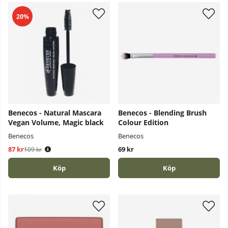
20%
Benecos - Natural Mascara
Benecos - Blending Brush
Vegan Volume, Magic black
Colour Edition
Benecos
Benecos
87 kr
Ordinarie pris:
69 kr
109 kr
Köp
Köp