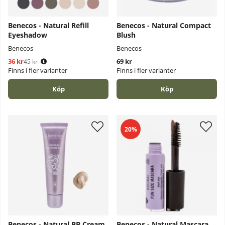
Benecos - Natural Refill
Benecos - Natural Compact
Eyeshadow
Blush
Benecos
Benecos
36 kr
Ordinarie pris:
69 kr
45 kr
Finns i fler varianter
Finns i fler varianter
Köp
Köp
20%
Benecos - Natural BB Cream
Benecos - Natural Mascara