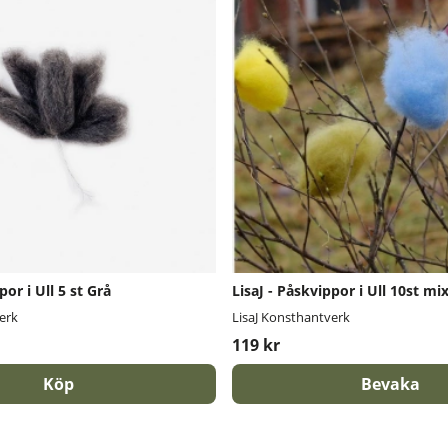
por i Ull 5 st Grå
LisaJ - Påskvippor i Ull 10st mix
erk
LisaJ Konsthantverk
119 kr
Köp
Bevaka