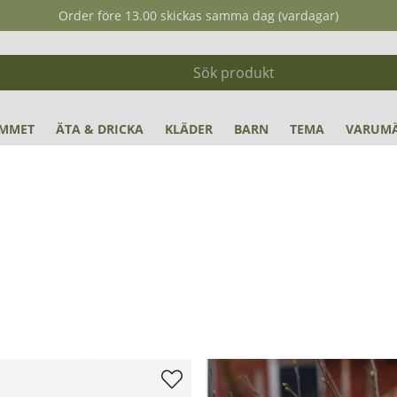
Order före 13.00 skickas samma dag (vardagar)
MMET
ÄTA & DRICKA
KLÄDER
BARN
TEMA
VARUM