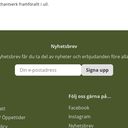
antverk framförallt i ull.
Nyhetsbrev
nyhetsbrev får du ta del av nyheter och erbjudanden före all
Signa upp
Följ oss gärna på...
F
acebook
att
Instagram
s / Öppettider
Nyhetsbrev
licy