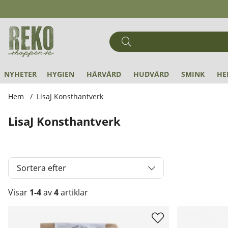
NYHETER
HYGIEN
HÅRVÅRD
HUDVÅRD
SMINK
HE
Hem
LisaJ Konsthantverk
LisaJ Konsthantverk
Sortera efter
Visar
1-4
av
4
artiklar
Produkter