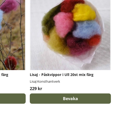
 färg
LisaJ - Påskvippor i Ull 20st mix färg
LisaJ Konsthantverk
229 kr
Bevaka