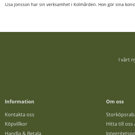
Lisa Jonsson har sin verksamhet i Kolmården. Hon gör sina konsth
I vårt 
Information
Om oss
Kontakta oss
Storköpsrab
Köpvillkor
Hitta till os
Handla & Betala
Integritetspo