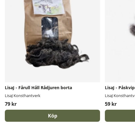
LisaJ - Fårull Håll Rådjuren borta
LisaJ - Påskvip
LisaJ Konsthantverk
LisaJ Konsthantv
79 kr
59 kr
Köp