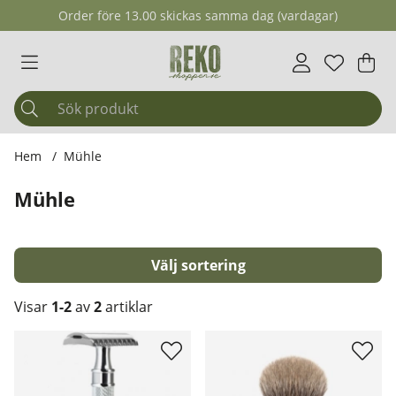
Order före 13.00 skickas samma dag (vardagar)
Önskelis
Antal i ö
.
Var
Ant
.
Hem
Mühle
Mühle
Sortera
Visar
1-2
av
2
artiklar
Produkter