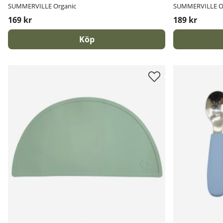
SUMMERVILLE Organic
SUMMERVILLE O
169 kr
189 kr
Köp