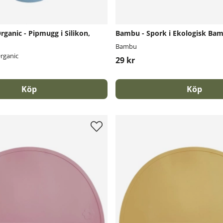
ganic - Pipmugg i Silikon,
Bambu - Spork i Ekologisk Ba
Bambu
rganic
29 kr
Köp
Köp