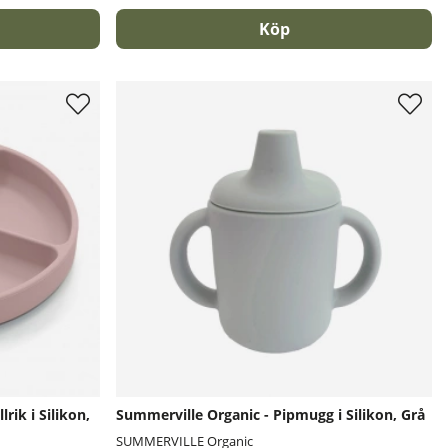
Köp
rik i Silikon,
Summerville Organic - Pipmugg i Silikon, Grå
SUMMERVILLE Organic