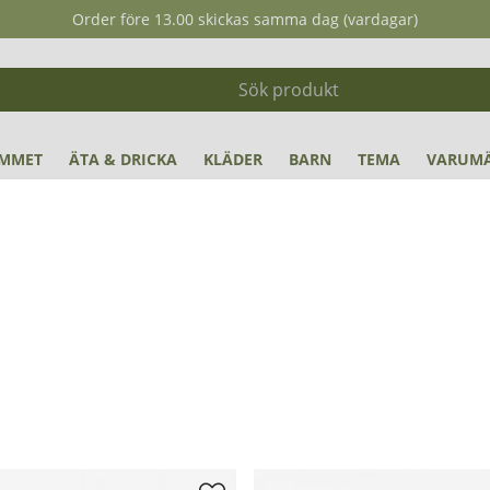
Order före 13.00 skickas samma dag (vardagar)
MMET
ÄTA & DRICKA
KLÄDER
BARN
TEMA
VARUM