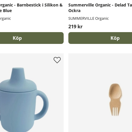
ganic - Barnbestick i Silikon &
Summerville Organic - Delad Tall
e Blue
Ockra
rganic
SUMMERVILLE Organic
219 kr
Köp
Köp