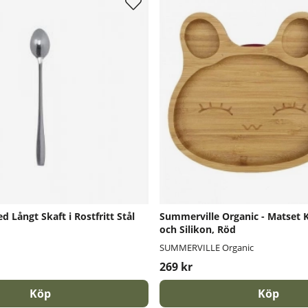
 Långt Skaft i Rostfritt Stål
Summerville Organic - Matset 
och Silikon, Röd
SUMMERVILLE Organic
269 kr
Köp
Köp