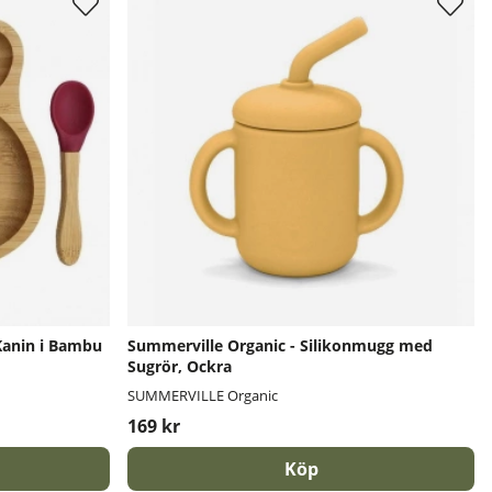
Kanin i Bambu
Summerville Organic - Silikonmugg med
Sugrör, Ockra
SUMMERVILLE Organic
169 kr
Köp