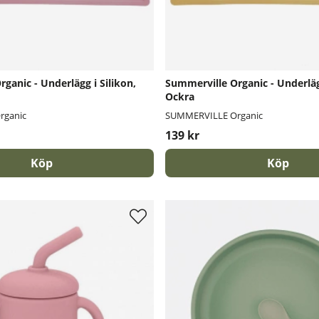
ganic - Underlägg i Silikon,
Summerville Organic - Underlägg
Ockra
rganic
SUMMERVILLE Organic
139 kr
Köp
Köp