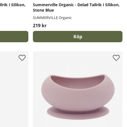
rik i Silikon,
Summerville Organic - Delad Tallrik i Silikon,
Stone Blue
SUMMERVILLE Organic
219 kr
Köp