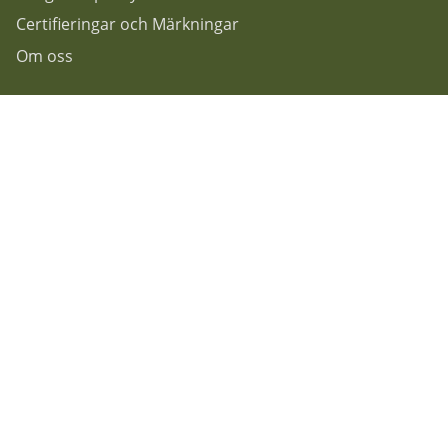
Certifieringar och Märkningar
Om oss
Följ oss gärna på...
F
acebook
Instagram
Nyhetsbrev
Rekoshoppen
Granitvägen 7
55303 Jönköping.
Info@rekoshoppen.se
036-180100