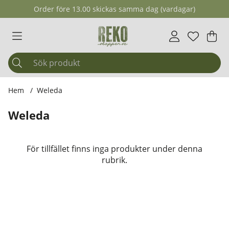
Order före 13.00 skickas samma dag (vardagar)
Önskelis
Antal i ö
.
Var
Ant
.
Hem
Weleda
Weleda
Produkter
För tillfället finns inga produkter under denna
rubrik.