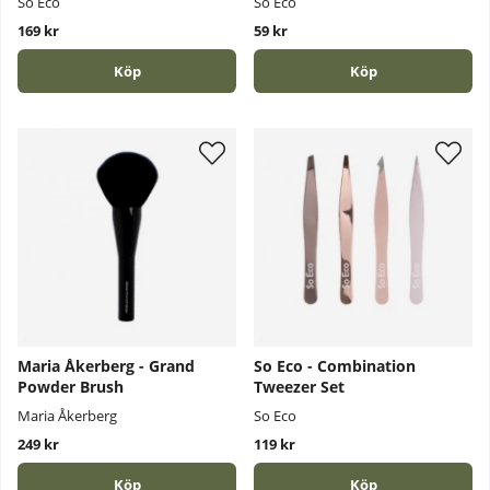
So Eco
So Eco
169 kr
59 kr
Köp
Köp
Maria Åkerberg - Grand
So Eco - Combination
Powder Brush
Tweezer Set
Maria Åkerberg
So Eco
249 kr
119 kr
Köp
Köp