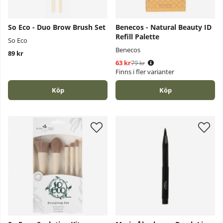
So Eco - Duo Brow Brush Set
Benecos - Natural Beauty ID
Refill Palette
So Eco
Benecos
89 kr
63 kr
Ordinarie pris:
79 kr
Finns i fler varianter
Köp
Köp