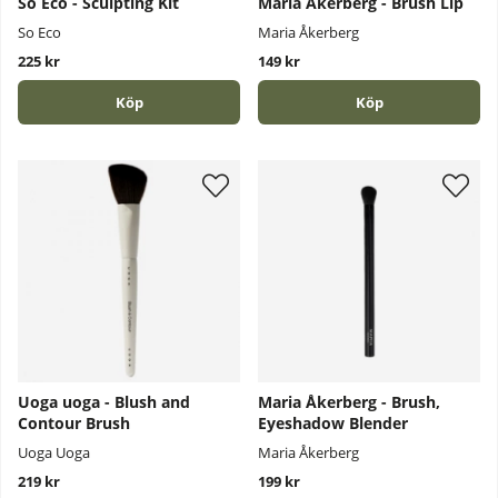
So Eco - Sculpting Kit
Maria Åkerberg - Brush Lip
So Eco
Maria Åkerberg
225 kr
149 kr
Köp
Köp
Uoga uoga - Blush and
Maria Åkerberg - Brush,
Contour Brush
Eyeshadow Blender
Uoga Uoga
Maria Åkerberg
219 kr
199 kr