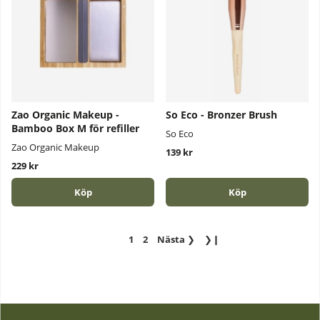
Zao Organic Makeup -
So Eco - Bronzer Brush
Bamboo Box M för refiller
So Eco
Zao Organic Makeup
139 kr
229 kr
Köp
Köp
1
2
Nästa
❯
❯❙