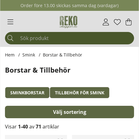
Order före 13.00 skickas samma dag (vardagar)
Önskelis
Antal i ö
.
Var
Ant
.
Hem
Smink
Borstar & Tillbehör
Borstar & Tillbehör
SMINKBORSTAR
TILLBEHÖR FÖR SMINK
Sortera
Visar
1-40
av
71
artiklar
Produkter