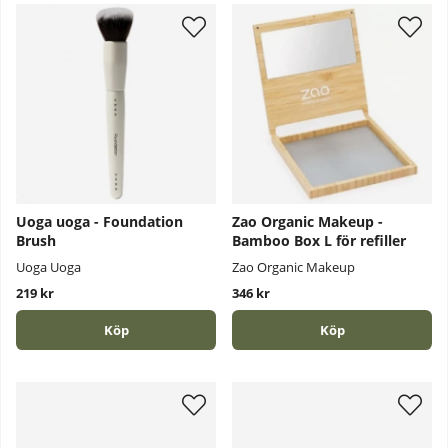
Uoga uoga - Foundation
Zao Organic Makeup -
Brush
Bamboo Box L för refiller
Uoga Uoga
Zao Organic Makeup
219 kr
346 kr
Köp
Köp