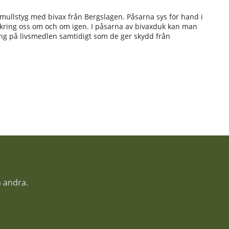
 bomullstyg med bivax från Bergslagen. Påsarna sys för hand i
omkring oss om och om igen. I påsarna av bivaxduk kan man
ng på livsmedlen samtidigt som de ger skydd från
a andra.