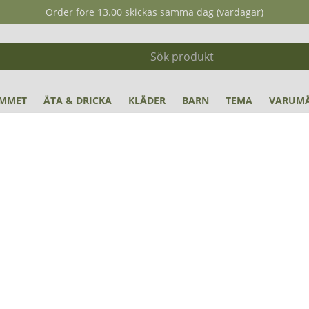
Order före 13.00 skickas samma dag (vardagar)
MMET
ÄTA & DRICKA
KLÄDER
BARN
TEMA
VARUM