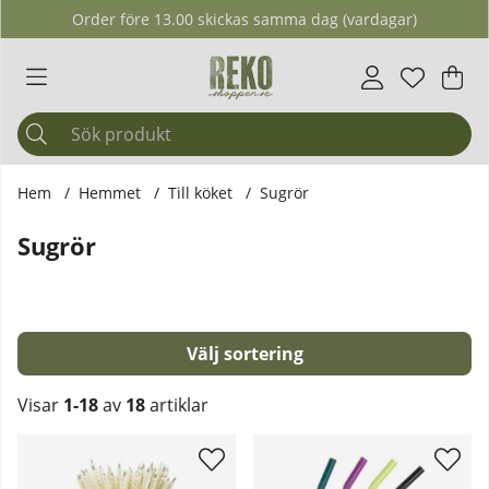
Order före 13.00 skickas samma dag (vardagar)
Önskelis
Antal i ö
.
Var
Ant
.
Hem
Hemmet
Till köket
Sugrör
Sugrör
Sortera
Visar
1-18
av
18
artiklar
Produkter