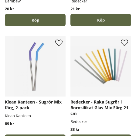
Bambaw
Redecker
20 kr
21 kr
Köp
Köp
Klean Kanteen - Sugrör Mix
Redecker - Raka Sugrör i
färg, 2-pack
Borosilikat Glas Mix Färg 21
cm
Klean Kanteen
Redecker
89 kr
33 kr