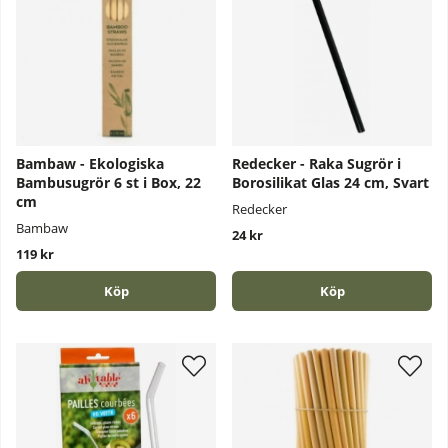
Bambaw - Ekologiska
Redecker - Raka Sugrör i
Bambusugrör 6 st i Box, 22
Borosilikat Glas 24 cm, Svart
cm
Redecker
Bambaw
24 kr
119 kr
Köp
Köp