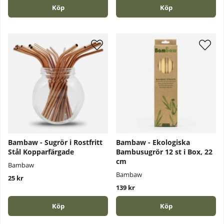
Köp
Köp
Bambaw - Sugrör i Rostfritt
Bambaw - Ekologiska
Stål Kopparfärgade
Bambusugrör 12 st i Box, 22
cm
Bambaw
Bambaw
25 kr
139 kr
Köp
Köp