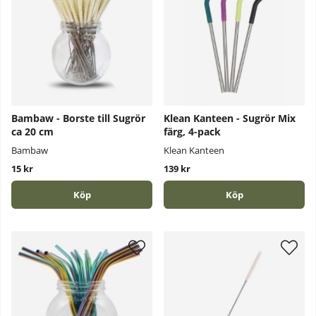
Bambaw - Borste till Sugrör
Klean Kanteen - Sugrör Mix
ca 20 cm
färg, 4-pack
Bambaw
Klean Kanteen
15 kr
139 kr
Köp
Köp