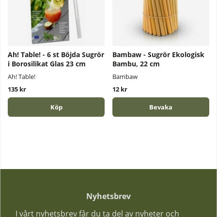
Ah! Table! - 6 st Böjda Sugrör
Bambaw - Sugrör Ekologisk
i Borosilikat Glas 23 cm
Bambu, 22 cm
Ah! Table!
Bambaw
135 kr
12 kr
Köp
Bevaka
Nyhetsbrev
I vårt nyhetsbrev får du ta del av nyheter och