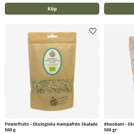
Köp
Powerfruits - Ekologiska Hampafrön Skalade
Khoobam - Eko
500 g
500 gr