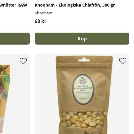
hewnötter RAW
Khoobam - Ekologiska Chiafrön, 300 gr
Khoobam
68 kr
Köp