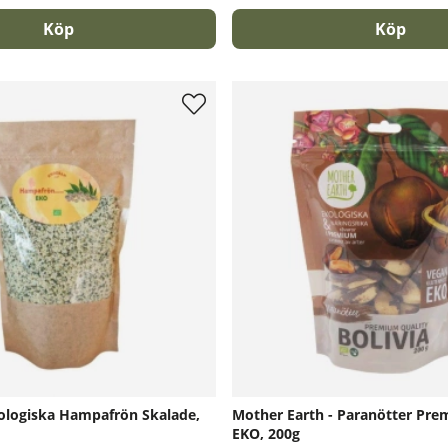
Köp
Köp
logiska Hampafrön Skalade,
Mother Earth - Paranötter Pr
EKO, 200g