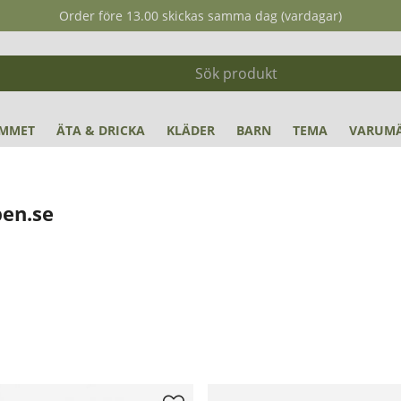
Order före 13.00 skickas samma dag (vardagar)
MMET
ÄTA & DRICKA
KLÄDER
BARN
TEMA
VARUM
pen.se