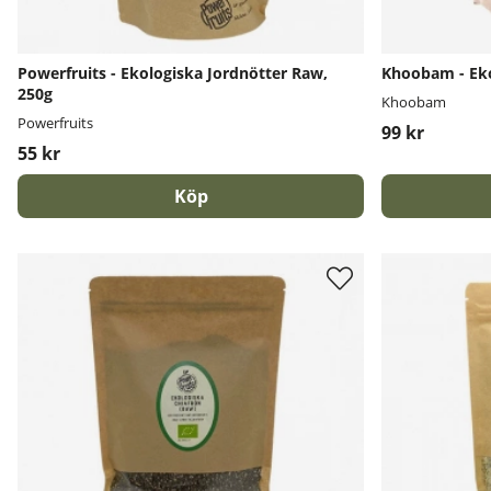
Powerfruits - Ekologiska Jordnötter Raw,
Khoobam - Eko
250g
Khoobam
Powerfruits
99 kr
55 kr
Köp