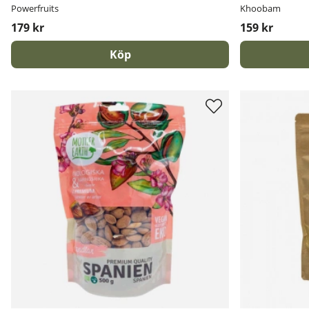
Powerfruits
Khoobam
179 kr
159 kr
Köp