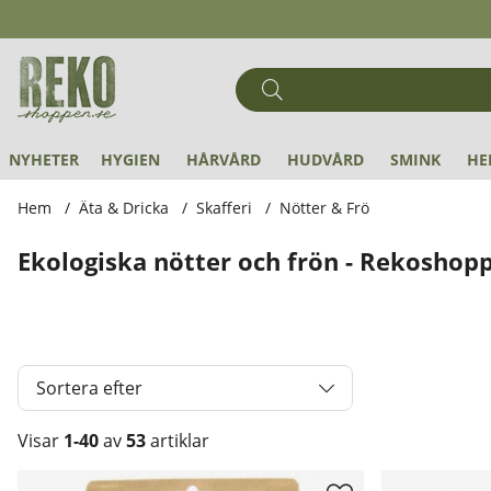
NYHETER
HYGIEN
HÅRVÅRD
HUDVÅRD
SMINK
HE
Hem
Äta & Dricka
Skafferi
Nötter & Frö
Ekologiska nötter och frön - Rekoshop
Sortera efter
Visar
1-40
av
53
artiklar
Produkter