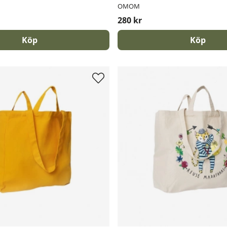
OMOM
280 kr
Köp
Köp