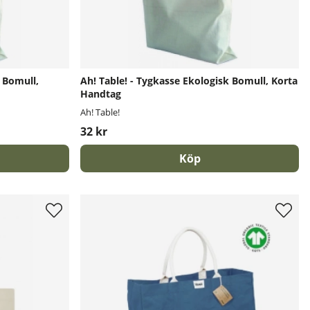
k Bomull,
Ah! Table! - Tygkasse Ekologisk Bomull, Korta
Handtag
Ah! Table!
32 kr
Köp