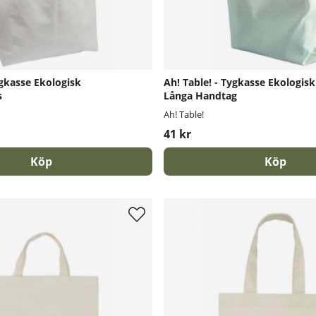
ygkasse Ekologisk
Ah! Table! - Tygkasse Ekologis
s
Långa Handtag
Ah! Table!
41 kr
Köp
Köp