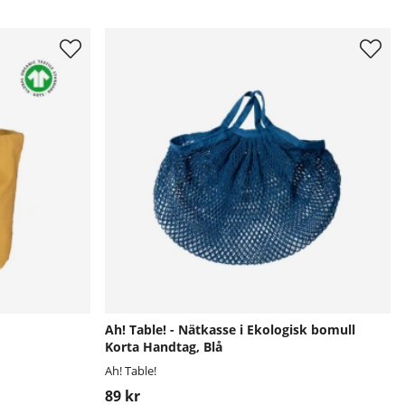
Ah! Table! - Nätkasse i Ekologisk bomull
Korta Handtag, Blå
Ah! Table!
89 kr