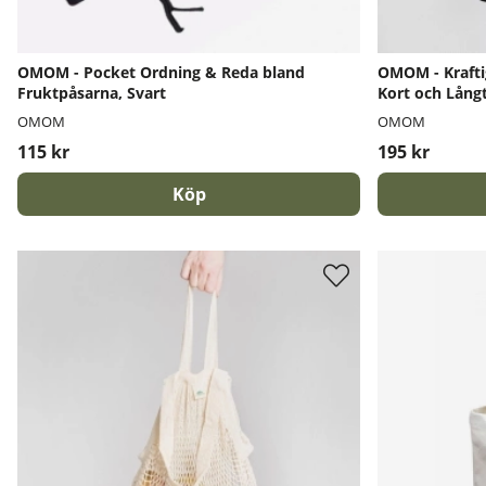
OMOM - Pocket Ordning & Reda bland
OMOM - Krafti
Fruktpåsarna, Svart
Kort och Lång
OMOM
OMOM
115 kr
195 kr
Köp