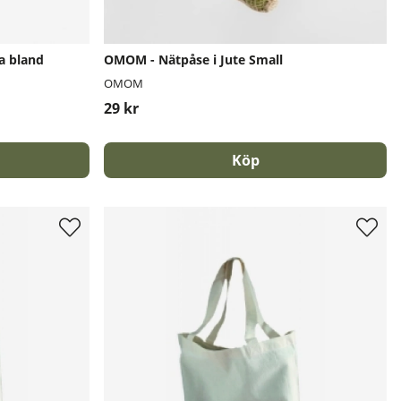
a bland
OMOM - Nätpåse i Jute Small
OMOM
29 kr
Köp