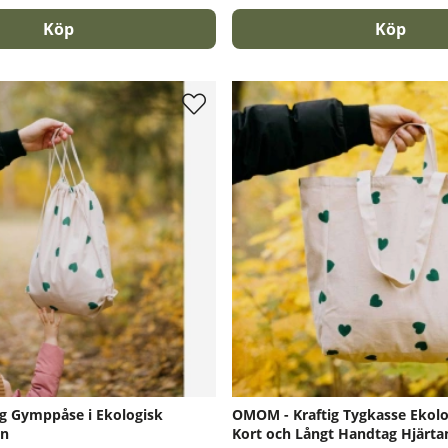
Köp
Köp
g Gymppåse i Ekologisk
OMOM - Kraftig Tygkasse Ekol
an
Kort och Långt Handtag Hjärta