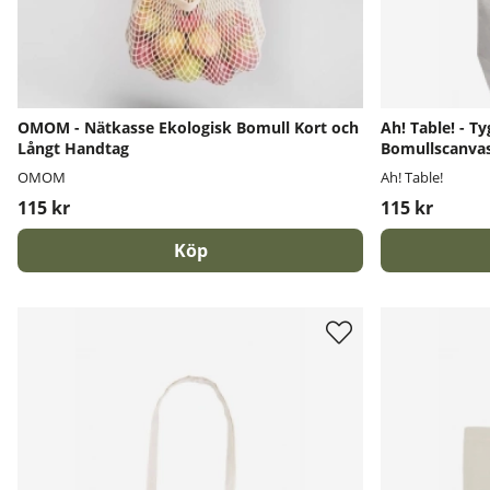
OMOM - Nätkasse Ekologisk Bomull Kort och
Ah! Table! - T
Långt Handtag
Bomullscanva
OMOM
Ah! Table!
115 kr
115 kr
Köp