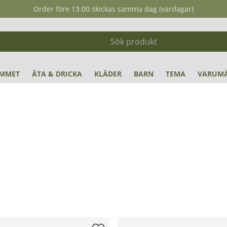
Order före 13.00 skickas samma dag (vardagar)
MMET
ÄTA & DRICKA
KLÄDER
BARN
TEMA
VARUM