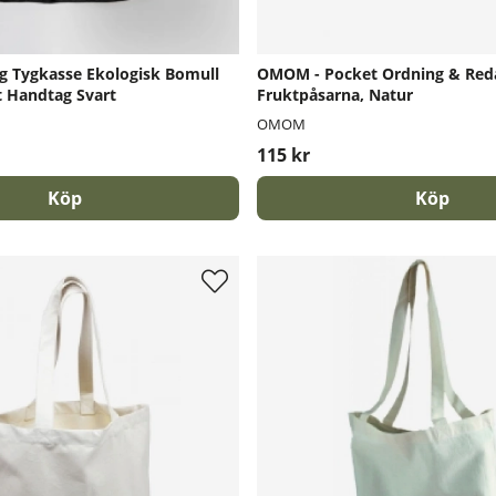
g Tygkasse Ekologisk Bomull
OMOM - Pocket Ordning & Red
t Handtag Svart
Fruktpåsarna, Natur
OMOM
115 kr
Köp
Köp