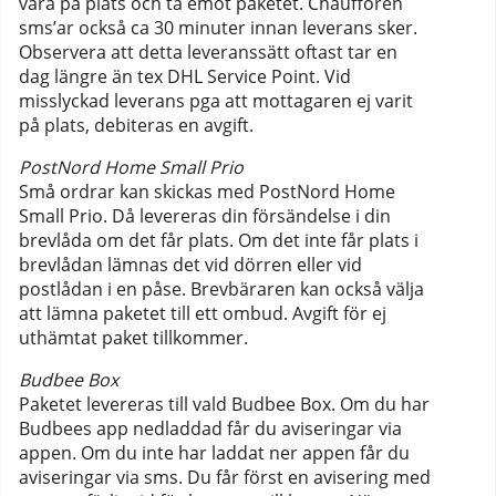
vara på plats och ta emot paketet. Chauffören
sms’ar också ca 30 minuter innan leverans sker.
Observera att detta leveranssätt oftast tar en
dag längre än tex DHL Service Point. Vid
misslyckad leverans pga att mottagaren ej varit
på plats, debiteras en avgift.
PostNord Home Small Prio
Små ordrar kan skickas med PostNord Home
Small Prio. Då levereras din försändelse i din
brevlåda om det får plats. Om det inte får plats i
brevlådan lämnas det vid dörren eller vid
postlådan i en påse. Brevbäraren kan också välja
att lämna paketet till ett ombud. Avgift för ej
uthämtat paket tillkommer.
Budbee Box
Paketet levereras till vald Budbee Box.
Om du har
Budbees app nedladdad får du aviseringar via
appen. Om du inte har laddat ner appen får du
aviseringar via sms. Du får först en avisering med