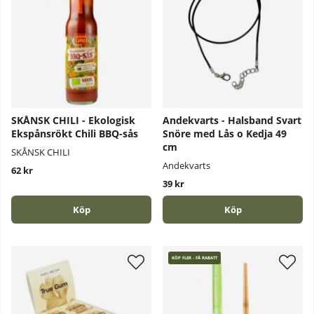
SKÅNSK CHILI - Ekologisk
Andekvarts - Halsband Svart
Ekspånsrökt Chili BBQ-sås
Snöre med Lås o Kedja 49
cm
SKÅNSK CHILI
Andekvarts
62 kr
39 kr
Köp
Köp
KÖP FLER - FÅ RABATT