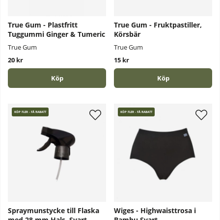
True Gum - Plastfritt
True Gum - Fruktpastiller,
Tuggummi Ginger & Tumeric
Körsbär
True Gum
True Gum
20 kr
15 kr
Köp
Köp
KÖP FLER - FÅ RABATT
KÖP FLER - FÅ RABATT
Spraymunstycke till Flaska
Wiges - Highwaisttrosa i
med 28 mm Hals, Svart
Bambu Svart