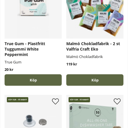
True Gum - Plastfritt
Malmö Chokladfabrik - 2 st
Tuggummi White
Valfria Craft Eko
Peppermint
Malmö Chokladfabrik
True Gum
119 kr
20 kr
Köp
Köp
KÖP FLER - FÅ RABATT
KÖP FLER - FÅ RABATT