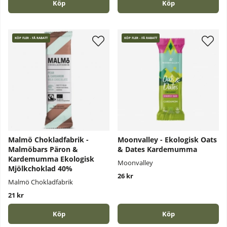
Köp
Köp
KÖP FLER - FÅ RABATT
KÖP FLER - FÅ RABATT
Malmö Chokladfabrik -
Moonvalley - Ekologisk Oats
Malmöbars Päron &
& Dates Kardemumma
Kardemumma Ekologisk
Moonvalley
Mjölkchoklad 40%
26 kr
Malmö Chokladfabrik
21 kr
Köp
Köp