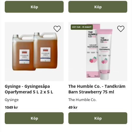
Köp
Köp
KÖP FLER - FÅ RABATT
Gysinge - Gysingesåpa
The Humble Co. - Tandkräm
Oparfymerad 5 L 2 x 5 L
Barn Strawberry 75 ml
Gysinge
The Humble Co.
1049 kr
49 kr
Köp
Köp