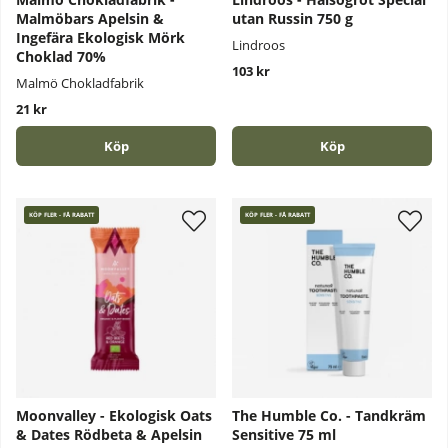
Malmöbars Apelsin &
utan Russin 750 g
Ingefära Ekologisk Mörk
Lindroos
Choklad 70%
103 kr
Malmö Chokladfabrik
21 kr
Köp
Köp
KÖP FLER - FÅ RABATT
KÖP FLER - FÅ RABATT
Moonvalley - Ekologisk Oats
The Humble Co. - Tandkräm
& Dates Rödbeta & Apelsin
Sensitive 75 ml