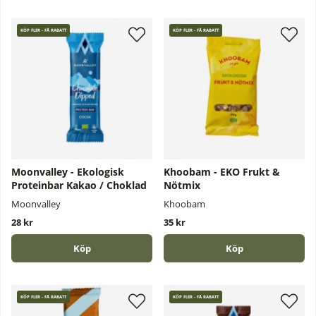
KÖP FLER - FÅ RABATT
KÖP FLER - FÅ RABATT
Moonvalley - Ekologisk
Khoobam - EKO Frukt &
Proteinbar Kakao / Choklad
Nötmix
Moonvalley
Khoobam
28 kr
35 kr
Köp
Köp
KÖP FLER - FÅ RABATT
KÖP FLER - FÅ RABATT