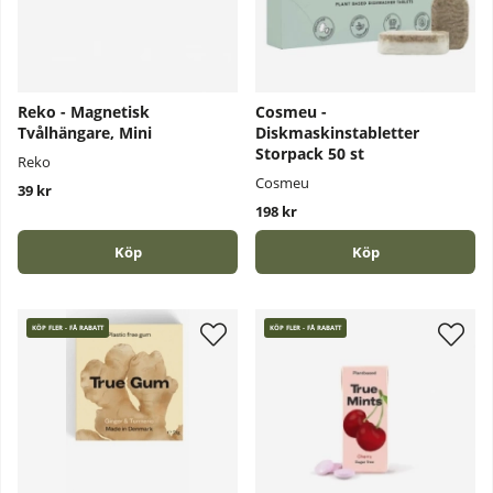
Reko - Magnetisk
Cosmeu -
Tvålhängare, Mini
Diskmaskinstabletter
Storpack 50 st
Reko
Cosmeu
39 kr
198 kr
Köp
Köp
KÖP FLER - FÅ RABATT
KÖP FLER - FÅ RABATT