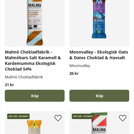
Malmö Chokladfabrik -
Moonvalley - Ekologisk Oats
Malmöbars Salt Karamell &
& Dates Choklad & Havsalt
Kardemumma Ekologisk
Moonvalley
Choklad 54%
26 kr
Malmö Chokladfabrik
21 kr
Köp
Köp
KÖP FLER - FÅ RABATT
KÖP FLER - FÅ RABATT