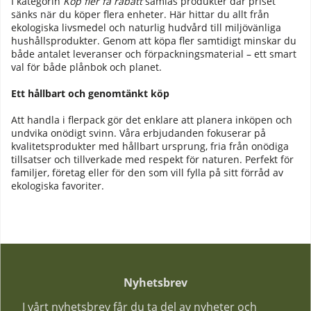
I kategorin
Köp fler få rabatt
samlas produkter där priset
sänks när du köper flera enheter. Här hittar du allt från
ekologiska livsmedel och naturlig hudvård till miljövänliga
hushållsprodukter. Genom att köpa fler samtidigt minskar du
både antalet leveranser och förpackningsmaterial – ett smart
val för både plånbok och planet.
Ett hållbart och genomtänkt köp
Att handla i flerpack gör det enklare att planera inköpen och
undvika onödigt svinn. Våra erbjudanden fokuserar på
kvalitetsprodukter med hållbart ursprung, fria från onödiga
tillsatser och tillverkade med respekt för naturen. Perfekt för
familjer, företag eller för den som vill fylla på sitt förråd av
ekologiska favoriter.
Nyhetsbrev
I vårt nyhetsbrev får du ta del av nyheter och