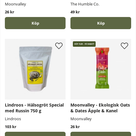
Moonvalley
The Humble Co.
26 kr
49 kr
Köp
Köp
KÖP FLER - FÅ RABATT
Lindroos - Hälsogröt Special
Moonvalley - Ekologisk Oats
med Russin 750 g
& Dates Äpple & Kanel
Lindroos
Moonvalley
103 kr
26 kr