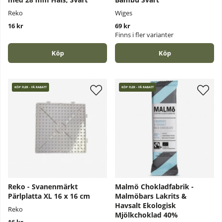
Reko
Wiges
16 kr
69 kr
Finns i fler varianter
Köp
Köp
KÖP FLER - FÅ RABATT
KÖP FLER - FÅ RABATT
Reko - Svanenmärkt
Malmö Chokladfabrik -
Pärlplatta XL 16 x 16 cm
Malmöbars Lakrits &
Havsalt Ekologisk
Reko
Mjölkchoklad 40%