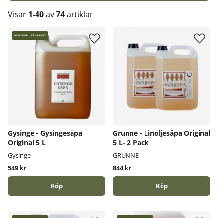
Visar
1-40
av
74
artiklar
Produkter
KÖP FLER - FÅ RABATT
Gysinge - Gysingesåpa
Grunne - Linoljesåpa Original
Original 5 L
5 L- 2 Pack
Gysinge
GRUNNE
549 kr
844 kr
Köp
Köp