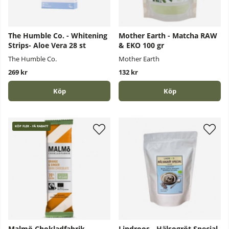
The Humble Co. - Whitening
Mother Earth - Matcha RAW
Strips- Aloe Vera 28 st
& EKO 100 gr
The Humble Co.
Mother Earth
269 kr
132 kr
Köp
Köp
KÖP FLER - FÅ RABATT
Malmö Chokladfabrik -
Lindroos - Hälsogröt Special