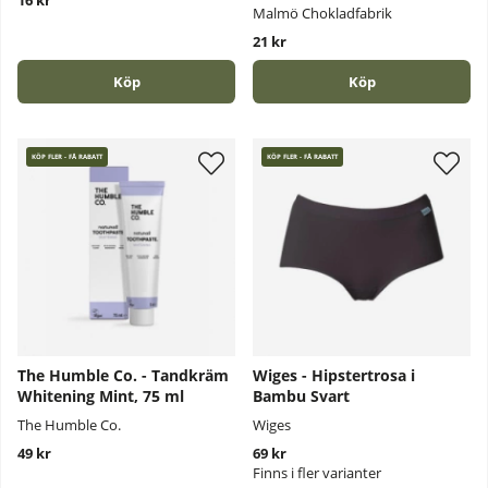
16 kr
Malmö Chokladfabrik
21 kr
Köp
Köp
KÖP FLER - FÅ RABATT
KÖP FLER - FÅ RABATT
The Humble Co. - Tandkräm
Wiges - Hipstertrosa i
Whitening Mint, 75 ml
Bambu Svart
The Humble Co.
Wiges
49 kr
69 kr
Finns i fler varianter