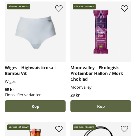
KÖP FLER - FÅ RABATT
KÖP FLER - FÅ RABATT
Wiges - Highwaisttrosa i
Moonvalley - Ekologisk
Bambu Vit
Proteinbar Hallon / Mörk
Choklad
Wiges
Moonvalley
69 kr
Finns i fler varianter
28 kr
Köp
Köp
KÖP FLER - FÅ RABATT
KÖP FLER - FÅ RABATT