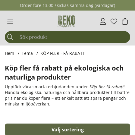
Order före 13.00 skickas samma dag (vardagar)
Önskelis
Antal i ö
.
Var
Ant
.
Hem
Tema
KÖP FLER - FÅ RABATT
Köp fler få rabatt på ekologiska och
naturliga produkter
Upptäck våra smarta erbjudanden under
Köp fler få rabatt
!
Handla ekologiska, naturliga och hållbara produkter till bättre
pris när du köper flera – ett enkelt sätt att spara pengar och
minska miljöpåverkan.
Sortera