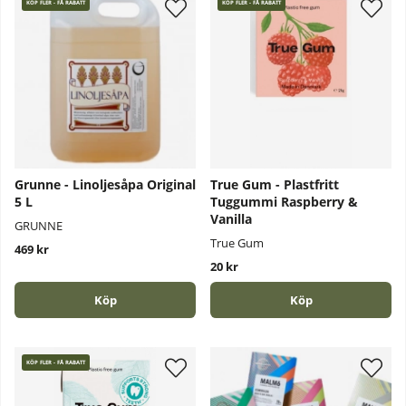
KÖP FLER - FÅ RABATT
KÖP FLER - FÅ RABATT
Grunne - Linoljesåpa Original
True Gum - Plastfritt
5 L
Tuggummi Raspberry &
Vanilla
GRUNNE
True Gum
469 kr
20 kr
Köp
Köp
KÖP FLER - FÅ RABATT