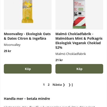
Moonvalley - Ekologisk Oats
Malmö Chokladfabrik -
& Dates Citron & Ingefära
Malmöbars Mint & Polkagris
Ekologisk Vegansk Choklad
Moonvalley
52%
25 kr
Malmö Chokladfabrik
21 kr
Köp
Köp
1
2
Nästa
❯
❯❙
Handla mer – betala mindre