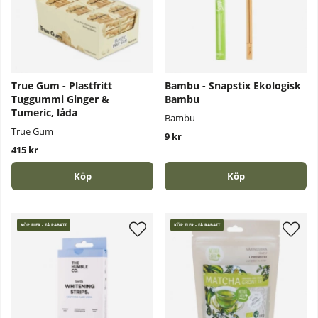
True Gum - Plastfritt
Bambu - Snapstix Ekologisk
Tuggummi Ginger &
Bambu
Tumeric, låda
Bambu
True Gum
9 kr
415 kr
Köp
Köp
KÖP FLER - FÅ RABATT
KÖP FLER - FÅ RABATT