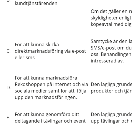
B.
kundtjänstärenden
Om det gäller en r
skyldigheter enlig
köpeavtal med di
Samtycke är den la
För att kunna skicka
SMS/e-post om du 
C.
direktmarknadsföring via e-post
oss. Behandlingen 
eller sms
intresserad av.
För att kunna marknadsföra
Rekoshoppen på internet och via
Den lagliga grund
D.
sociala medier samt för att följa
produkter och tjän
upp den marknadsföringen.
För att kunna genomföra ditt
Den lagliga grunden
E.
deltagande i tävlingar och event
upp tävlingar och 