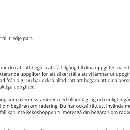
ill tredje part.
r du rätt att begära att få tillgång till dina uppgifter via et
rande uppgifter för att säkerställa att vi lämnar ut uppgift
 från dig. Du har också alltid rätt att begära att dina pers
aktiga uppgifter.
ning som överensstämmer med tillämplig lag och enligt ingå
sgå din begäran om radering. Du har också rätt att invända m
ssa fall kan inte Rekoshoppen tillmötesgå din begäran om ra