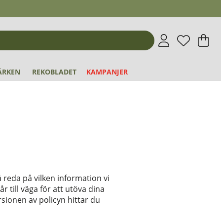
Önskeli
Antal i 
.
V
An
.
ÄRKEN
REKOBLADET
KAMPANJER
 reda på vilken information vi
 till väga för att utöva dina
sionen av policyn hittar du