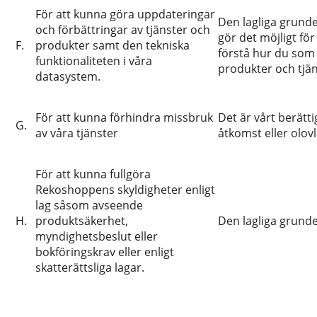
För att kunna göra uppdateringar
Den lagliga grunde
och förbättringar av tjänster och
gör det möjligt fö
F.
produkter samt den tekniska
förstå hur du som
funktionaliteten i våra
produkter och tjän
datasystem.
För att kunna förhindra missbruk
Det är vårt berätti
G.
av våra tjänster
åtkomst eller olov
För att kunna fullgöra
Rekoshoppens skyldigheter enligt
lag såsom avseende
H.
produktsäkerhet,
Den lagliga grunden
myndighetsbeslut eller
bokföringskrav eller enligt
skatterättsliga lagar.