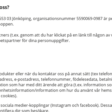
oss?
553 03 Jönköping, organisationsnummer 5590069-0987 är pe
shoppen.
ers (t.ex. genom att du har klickat på en länk till någon 
etspartner för dina personuppgifter.
kter eller när du kontaktar oss på annat sätt (tex telefon,
adress, e-postadress, telefonnummer, födelesedata, betalni
ation som har med ditt ärende att göra (t.ex. information s
enhetsinformation/information om hur du använt vår hems
 cookies).
ciala medier-kopplingar (Instagram och facebook). Dessa 
entifiera dig som besökare.