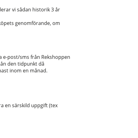
erar vi sådan historik 3 år
ån köpets genomförande, om
via e-post/sms från Rekshoppen
rån den tidpunkt då
senast inom en månad.
 en särskild uppgift (tex