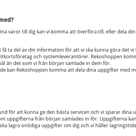
 med?
na varor till dig kan vi komma att överföra till, eller dela d
ta del av din information för att vi ska kunna göra det vi l
 kreditkortsföretag och systemleverantörer. Rekoshoppen komm
mål än det som vi från början samlade in dem för.
nande kan Rekoshoppen komma att dela dina uppgifter med 
d för att kunna ge den bästa servicen och vi sparar dina u
om uppgifterna från början samlades in för. Uppgifterna ka
e ska lagra onödiga uppgifter om dig och vi håller lagringstid