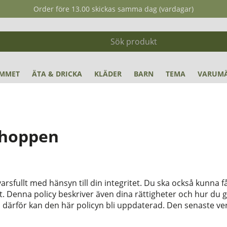
Order före 13.00 skickas samma dag (vardagar)
MMET
ÄTA & DRICKA
KLÄDER
BARN
TEMA
VARUM
oshoppen
fullt med hänsyn till din integritet. Du ska också kunna få
. Denna policy beskriver även dina rättigheter och hur du går
h därför kan den här policyn bli uppdaterad. Den senaste ver