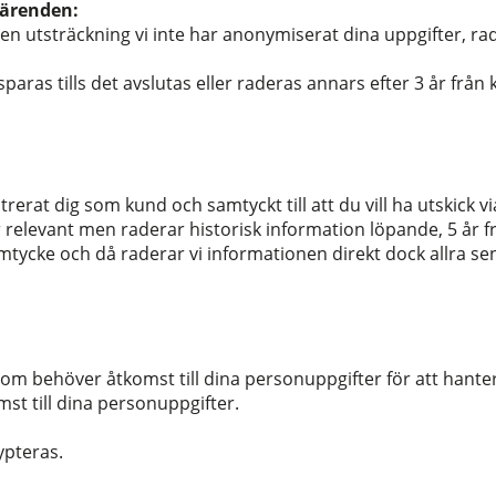
tärenden:
 den utsträckning vi inte har anonymiserat dina uppgifter, rad
ras tills det avslutas eller raderas annars efter 3 år fr
erat dig som kund och samtyckt till att du vill ha utskick 
 relevant men raderar historisk information löpande, 5 år f
samtycke och då raderar vi informationen direkt dock allra 
 behöver åtkomst till dina personuppgifter för att hantera
omst till dina personuppgifter.
ypteras.