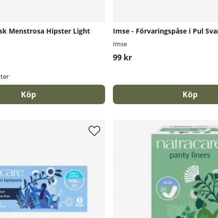
sk Menstrosa Hipster Light
Imse - Förvaringspåse i Pul Sva
Imse
99 kr
nter
Köp
Köp