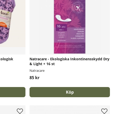
kologisk
Natracare - Ekologiska Inkontinensskydd Dry
& Light + 16 st
Natracare
85 kr
Köp