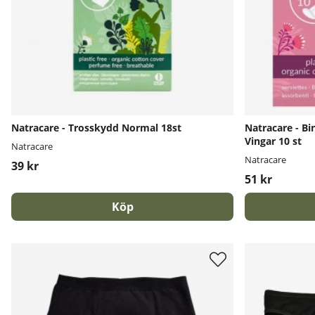
Natracare - Trosskydd Normal 18st
Natracare - Bi
Vingar 10 st
Natracare
Natracare
39 kr
51 kr
Köp