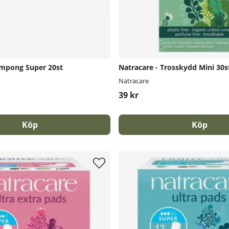
ampong Super 20st
Natracare - Trosskydd Mini 30s
Natracare
39 kr
Köp
Köp