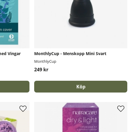
med Vingar
MonthlyCup - Menskopp Mini Svart
MonthlyCup
249 kr
Köp