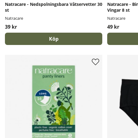
Natracare - Nedspolningsbara Våtservetter 30
Natracare - Bi
st
Vingar 8 st
Natracare
Natracare
39 kr
49 kr
Köp