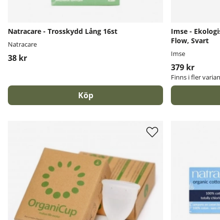
Natracare - Trosskydd Lång 16st
Imse - Ekologi
Flow, Svart
Natracare
Imse
38 kr
379 kr
Finns i fler varia
Köp