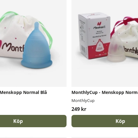
 Menskopp Normal Blå
MonthlyCup - Menskopp Normal
MonthlyCup
249 kr
Köp
Köp