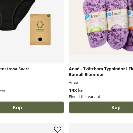
enstrosa Svart
Anaé - Tvättbara Tygbindor i E
Bomull Blommor
Anaé
198 kr
nter
Finns i fler varianter
Köp
Köp