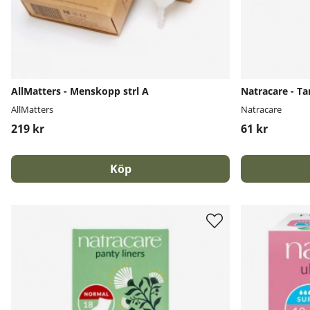
AllMatters - Menskopp strl A
Natracare - T
AllMatters
Natracare
219 kr
61 kr
Köp