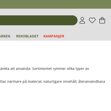
Önskeli
Antal i 
.
V
An
.
ÄRKEN
REKOBLADET
KAMPANJER
änkta att använda. Sortimentet rymmer olika typer av
 tittar närmare på material, naturligare innehåll, återanvändbara