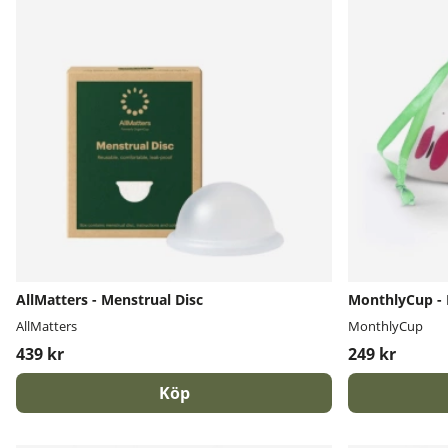
AllMatters - Menstrual Disc
MonthlyCup -
AllMatters
MonthlyCup
439 kr
249 kr
Köp