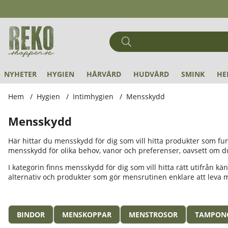
NYHETER
HYGIEN
HÅRVÅRD
HUDVÅRD
SMINK
HE
Hem
Hygien
Intimhygien
Mensskydd
Mensskydd
Här hittar du mensskydd för dig som vill hitta produkter som f
mensskydd för olika behov, vanor och preferenser, oavsett om du
I kategorin finns mensskydd för dig som vill hitta rätt utifrån k
alternativ och produkter som gör mensrutinen enklare att leva m
BINDOR
MENSKOPPAR
MENSTROSOR
TAMPON