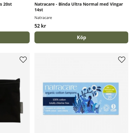
s 20st
Natracare - Binda Ultra Normal med Vingar
14st
Natracare
52 kr
Köp