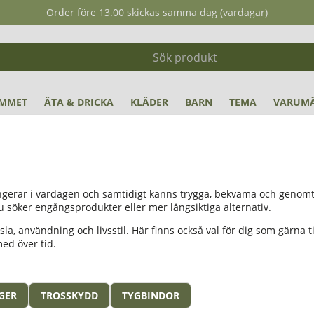
Order före 13.00 skickas samma dag (vardagar)
MMET
ÄTA & DRICKA
KLÄDER
BARN
TEMA
VARUM
ungerar i vardagen och samtidigt känns trygga, bekväma och genomt
 söker engångsprodukter eller mer långsiktiga alternativ.
änsla, användning och livsstil. Här finns också val för dig som gärna
ed över tid.
GER
TROSSKYDD
TYGBINDOR