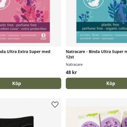
nda Ultra Extra Super med
Natracare - Binda Ultra Super 
12st
Natracare
48 kr
Köp
Köp