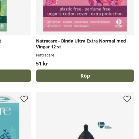
t
Natracare - Binda Ultra Extra Normal med
Vingar 12 st
Natracare
51 kr
Köp