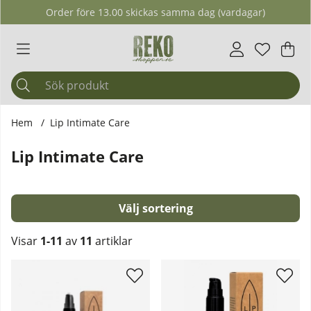
Order före 13.00 skickas samma dag (vardagar)
Önskelis
Antal i ö
.
Var
Ant
.
Hem
Lip Intimate Care
Lip Intimate Care
Sortera
Visar
1-11
av
11
artiklar
Produkter