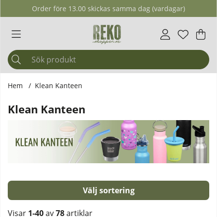
Order före 13.00 skickas samma dag (vardagar)
Önskelis
Antal i ö
.
Var
Ant
.
Hem
Klean Kanteen
Klean Kanteen
Sortera
Visar
1-40
av
78
artiklar