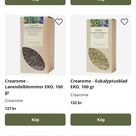
Crearome -
Crearome - Eukalyptusblad
Lavendelblommor EKO, 100
EKO, 100 gr
gr
Crearome
Crearome
132 kr
127 kr
Köp
Köp