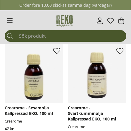
Order före 13.00 skickas samma dag (vardagar)
Önskelis
Antal i ö
.
Var
Ant
.
Crearome - Sesamolja
Crearome -
Kallpressad EKO, 100 ml
Svartkumminolja
Kallpressad EKO, 100 ml
Crearome
Crearome
47 kr