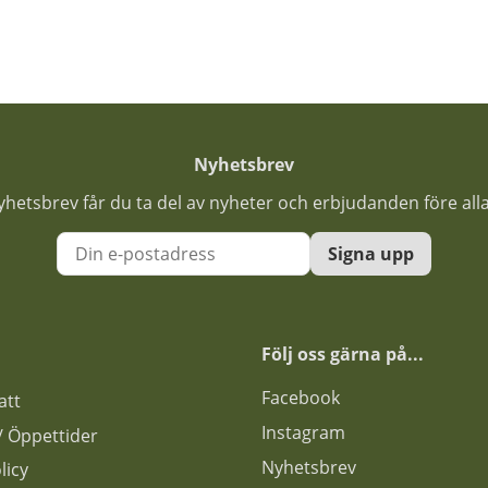
Nyhetsbrev
nyhetsbrev får du ta del av nyheter och erbjudanden före all
Signa upp
Följ oss gärna på...
F
acebook
att
Instagram
s / Öppettider
Nyhetsbrev
licy