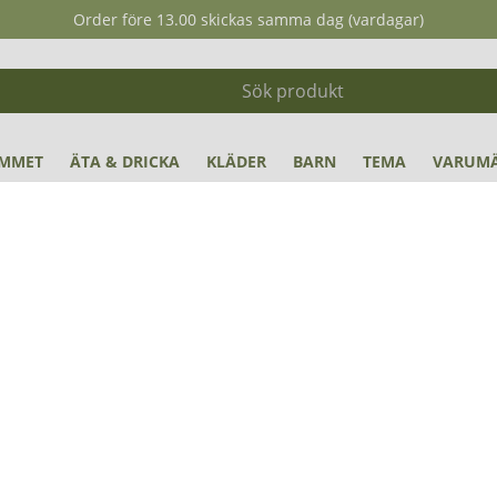
Order före 13.00 skickas samma dag (vardagar)
MMET
ÄTA & DRICKA
KLÄDER
BARN
TEMA
VARUM