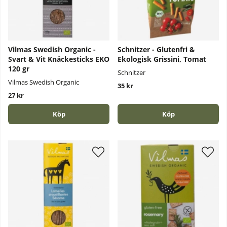
Vilmas Swedish Organic -
Schnitzer - Glutenfri &
Svart & Vit Knäckesticks EKO
Ekologisk Grissini, Tomat
120 gr
Schnitzer
Vilmas Swedish Organic
35 kr
27 kr
Köp
Köp