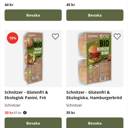
44 kr
45 kr
Bevaka
Bevaka
19%
Schnitzer - Glutenfri &
Schnitzer - Glutenfri &
Ekologisk Panini, Frö
Ekologiska, Hamburgerbröd
Schnitzer
Schnitzer
30 kr
Ordinarie pris:
55 kr
37 kr
Bevaka
Bevaka