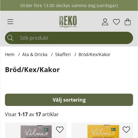
Order före 13.00 skickas samma dag (vardagar)
Önskelis
Antal i ö
.
Var
Ant
.
Hem
Äta & Dricka
Skafferi
Bröd/Kex/Kakor
Bröd/Kex/Kakor
Sortera
Visar
1-17
av
17
artiklar
Produkter