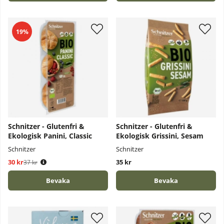
19%
Schnitzer - Glutenfri &
Schnitzer - Glutenfri &
Ekologisk Panini, Classic
Ekologisk Grissini, Sesam
Schnitzer
Schnitzer
30 kr
Ordinarie pris:
35 kr
37 kr
Bevaka
Bevaka