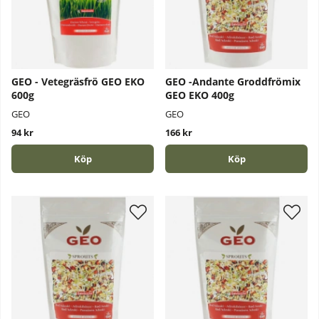
GEO - Vetegräsfrö GEO EKO
GEO -Andante Groddfrömix
600g
GEO EKO 400g
GEO
GEO
94 kr
166 kr
Köp
Köp