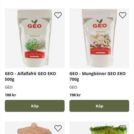
GEO - Alfalfafrö GEO EKO
GEO - Mungbönor GEO EKO
500g
700g
GEO
GEO
188 kr
198 kr
Köp
Köp