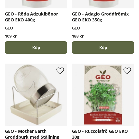
GEO - Röda Adzukibönor
GEO - Adagio Groddfrömix
GEO EKO 400g
GEO EKO 350g
GEO
GEO
109 kr
188 kr
Köp
Köp
GEO - Mother Earth
GEO - Ruccolafrö GEO EKO
Groddburk med Ställning
30g