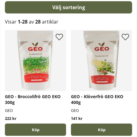
Sortera
Visar
1-28
av
28
artiklar
Produkter
GEO - Broccolifrö GEO EKO
GEO - Klöverfrö GEO EKO
300g
400g
GEO
GEO
222 kr
141 kr
Köp
Köp