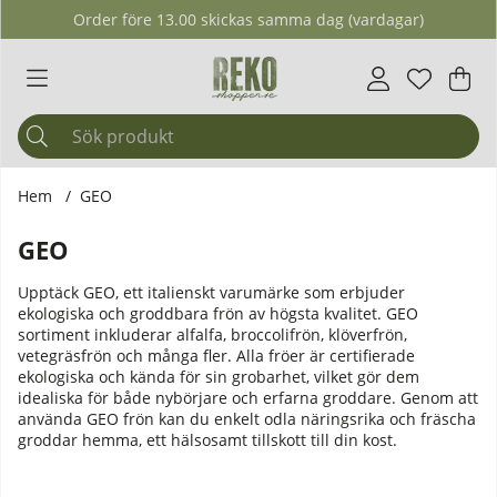
Order före 13.00 skickas samma dag (vardagar)
Önskelis
Antal i ö
.
Var
Ant
.
Hem
GEO
GEO
Upptäck GEO, ett italienskt varumärke som erbjuder
ekologiska och groddbara frön av högsta kvalitet. GEO
sortiment inkluderar alfalfa, broccolifrön, klöverfrön,
vetegräsfrön och många fler. Alla fröer är certifierade
ekologiska och kända för sin grobarhet, vilket gör dem
idealiska för både nybörjare och erfarna groddare. Genom att
använda GEO frön kan du enkelt odla näringsrika och fräscha
groddar hemma, ett hälsosamt tillskott till din kost.