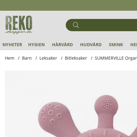
NYHETER
HYGIEN
HÅRVÅRD
HUDVÅRD
SMINK
HE
Hem
Barn
Leksaker
Bitleksaker
SUMMERVILLE Organic 
Produktbilder SUMMERVILLE Organic - Bitring i Silikon Koral