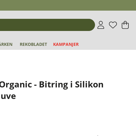
Önskeli
Antal i 
.
V
An
.
ÄRKEN
REKOBLADET
KAMPANJER
ganic - Bitring i Silikon
auve
1