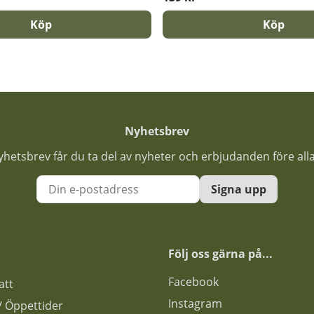
Köp
Köp
Nyhetsbrev
nyhetsbrev får du ta del av nyheter och erbjudanden före all
Signa upp
Följ oss gärna på...
F
acebook
att
Instagram
s / Öppettider