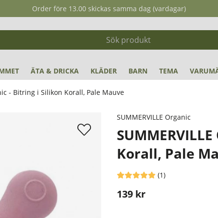
Order före 13.00 skickas samma dag (vardagar)
MMET
ÄTA & DRICKA
KLÄDER
BARN
TEMA
VARUM
- Bitring i Silikon Korall, Pale Mauve
l, Pale Mauve
SUMMERVILLE Organic
SUMMERVILLE Or
Korall, Pale M
Medelbetyg 5 av 5 Antal betyg 
(
1
)
139
kr
Stafflade priser