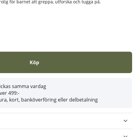
rolig för barnet att greppa, utforska och tugga på.
Köp
skickas samma vardag
över 499:-
ra, kort, banköverföring eller delbetalning