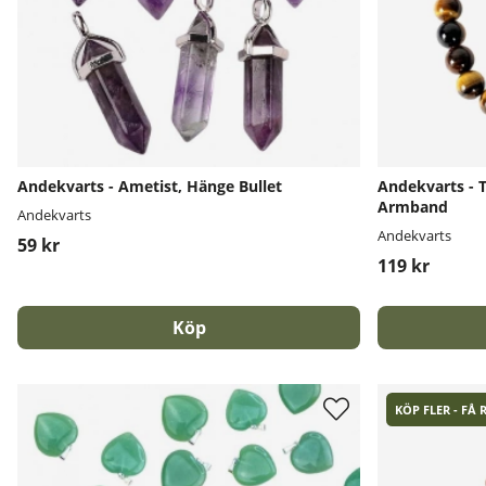
Andekvarts - Ametist, Hänge Bullet
Andekvarts - 
Armband
Andekvarts
Andekvarts
59 kr
119 kr
Köp
KÖP FLER - FÅ 