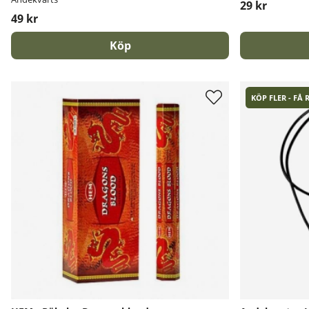
29 kr
49 kr
Köp
KÖP FLER - FÅ 