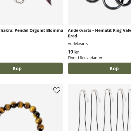
Chakra, Pendel Orgonit Blomma
Andekvarts - Hematit Ring Väl
Bred
Andekvarts
19 kr
Finns i fler varianter
Köp
Köp