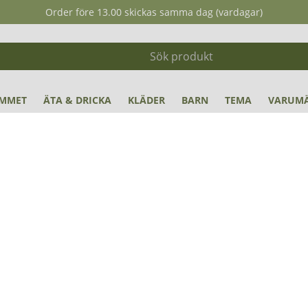
Order före 13.00 skickas samma dag (vardagar)
MMET
ÄTA & DRICKA
KLÄDER
BARN
TEMA
VARUM