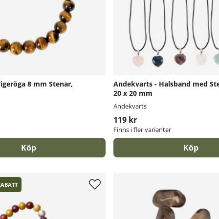
Tigeröga 8 mm Stenar,
Andekvarts - Halsband med Ste
20 x 20 mm
Andekvarts
119 kr
Finns i fler varianter
Köp
Köp
RABATT