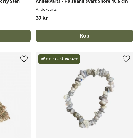
orry Sten
Andekvarts - Halsband Svart Snöre 40.5 cm
Andekvarts
39 kr
Köp
KÖP FLER - FÅ RABATT