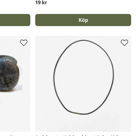
19 kr
Köp