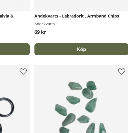
alvia &
Andekvarts - Labradorit , Armband Chips
Andekvarts
69 kr
Köp