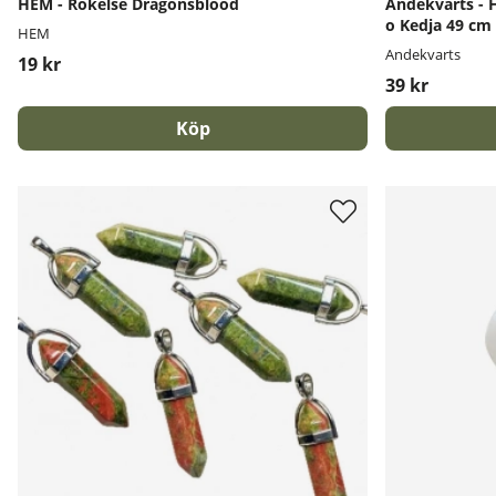
HEM - Rökelse Dragonsblood
Andekvarts - 
o Kedja 49 cm
HEM
Andekvarts
19 kr
39 kr
Köp