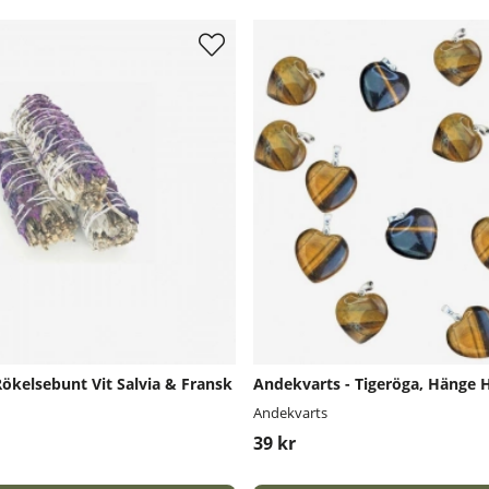
ökelsebunt Vit Salvia & Fransk
Andekvarts - Tigeröga, Hänge H
Andekvarts
39 kr