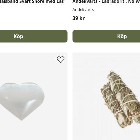
Halsband Svart Snöre med Lås
Andekvarts - Labradorit , No W
Andekvarts
39 kr
Köp
Köp