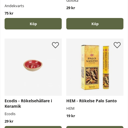
Goloka
Andekvarts
29 kr
75 kr
Köp
Köp
Ecodis - Rökelsehållare i
HEM - Rökelse Palo Santo
Keramik
HEM
Ecodis
19 kr
29 kr