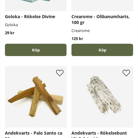
Goloka - Rökelse Divine
Crearome - Olibanumharts,
100 gr
Goloka
Crearome
29 kr
125 kr
Köp
Köp
Andekvarts - Palo Santo ca
Andekvarts - Rökelsebunt