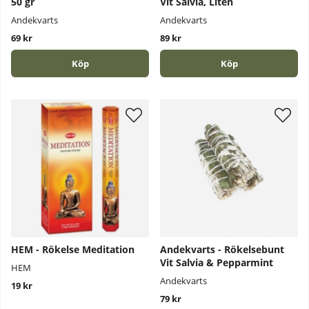
50 gr
Vit Salvia, Liten
Andekvarts
Andekvarts
69 kr
89 kr
Köp
Köp
HEM - Rökelse Meditation
Andekvarts - Rökelsebunt
Vit Salvia & Pepparmint
HEM
Andekvarts
19 kr
79 kr