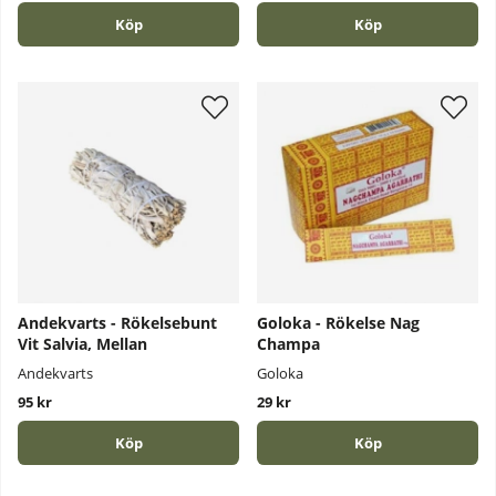
Köp
Köp
Andekvarts - Rökelsebunt
Goloka - Rökelse Nag
Vit Salvia, Mellan
Champa
Andekvarts
Goloka
95 kr
29 kr
Köp
Köp