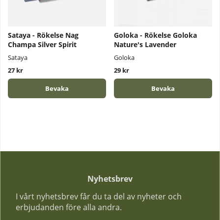
Sataya - Rökelse Nag
Goloka - Rökelse Goloka
Champa Silver Spirit
Nature's Lavender
Sataya
Goloka
27 kr
29 kr
Bevaka
Bevaka
Nyhetsbrev
I vårt nyhetsbrev får du ta del av nyheter och
erbjudanden före alla andra.