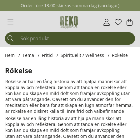
Order före 13.00 skickas samma dag (vardagar)
Önskelis
Antal i ö
.
Var
Ant
.
Hem
Tema
Fritid
Spirituellt / Wellness
Rökelse
Rökelse
Rökelse är har en lång historia av att hjälpa människor att
koppla av och reflektera. Genom att tända en rökelse eller
kon kan du skapa en mild doft som främjar avkoppling utan
att vara påträngande. Oavsett om du använder den för
meditation eller bara för att skapa en lugn atmosfär hemma,
är rökelse en diskret källa till inre frid och välbefinnande
Rökelse har en lång historia av att hjälpa människor att
koppla av och reflektera. Genom att tända en rökelse eller
kon kan du skapa en mild doft som främjar avkoppling
utan att vara påträngande. Oavsett om du använder den