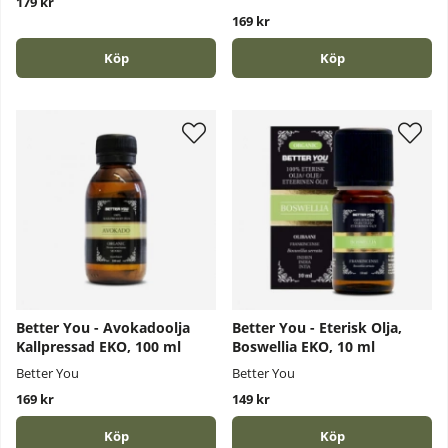
179 kr
169 kr
Köp
Köp
Better You - Avokadoolja
Better You - Eterisk Olja,
Kallpressad EKO, 100 ml
Boswellia EKO, 10 ml
Better You
Better You
169 kr
149 kr
Köp
Köp