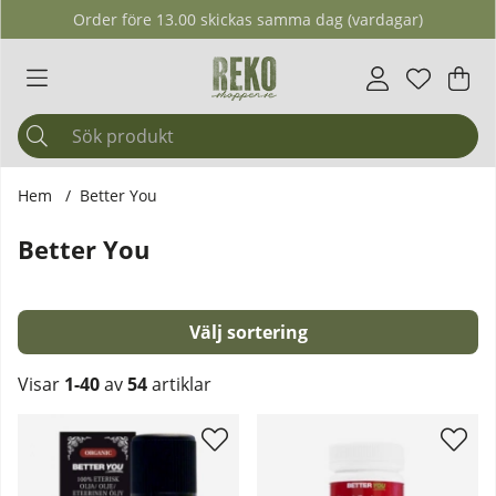
Order före 13.00 skickas samma dag (vardagar)
Önskelis
Antal i ö
.
Var
Ant
.
Hem
Better You
Better You
Sortera
Visar
1-40
av
54
artiklar
Produkter