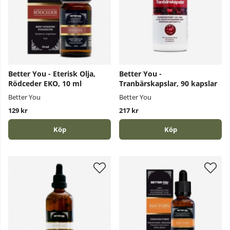
Better You - Eterisk Olja,
Better You -
Rödceder EKO, 10 ml
Tranbärskapslar, 90 kapslar
Better You
Better You
129 kr
217 kr
Köp
Köp