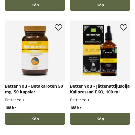
Köp
Köp
Better You - Betakaroten 50
Better You - Jättenattljusolja
mg, 50 kapslar
Kallpressad EKO, 100 ml
Better You
Better You
188 kr
188 kr
Köp
Köp