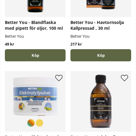
Better You - Blandflaska
Better You - Havtornsolja
med pipett för oljor, 100 ml
Kallpressad , 30 ml
Better You
Better You
49 kr
217 kr
Köp
Köp