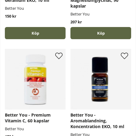
Geranium EKO, 10 ml
Magnesiumglycinat, 90
kapslar
Better You
Better You
150 kr
207 kr
Köp
Köp
Better You - Premium
Better You -
Vitamin C, 60 kapslar
Aromablandning,
Koncentration EKO, 10 ml
Better You
Better You