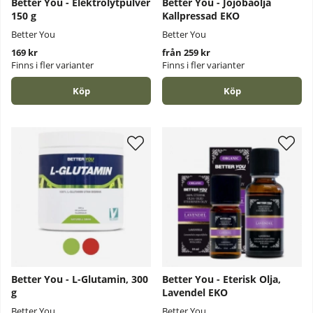
Better You - Elektrolytpulver
Better You - Jojobaolja
150 g
Kallpressad EKO
Better You
Better You
169 kr
från 259 kr
Finns i fler varianter
Finns i fler varianter
Köp
Köp
Better You - L-Glutamin, 300
Better You - Eterisk Olja,
g
Lavendel EKO
Better You
Better You