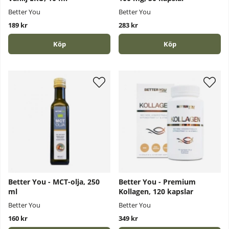
Better You
Better You
189 kr
283 kr
Köp
Köp
Better You - MCT-olja, 250
Better You - Premium
ml
Kollagen, 120 kapslar
Better You
Better You
160 kr
349 kr