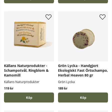
Källans Naturprodukter -
Grön Lycka - Handgjort
Schampotvål, Ringblom &
Ekologiskt Fast Örtschampo,
Kamomill
Herbal Heaven 80 gr
Källans Naturprodukter
Grön Lycka
119 kr
189 kr
Köp
Köp