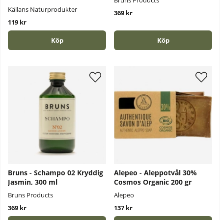
Bruns Products
Källans Naturprodukter
369 kr
119 kr
Köp
Köp
Bruns - Schampo 02 Kryddig
Alepeo - Aleppotvål 30%
Jasmin, 300 ml
Cosmos Organic 200 gr
Bruns Products
Alepeo
369 kr
137 kr