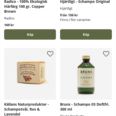
Radico - 100% Ekologisk
Hjärtligt - Schampo Original
Hårfärg 100 gr, Copper
Hjärtligt
Brown
från 156 kr
Radico
Finns i fler varianter
169 kr
Köp
Köp
Källans Naturprodukter -
Bruns - Schampo 03 Doftfri,
Schampotvål, Ros &
300 ml
Lavendel