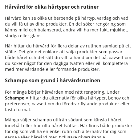
Hårvård för olika hårtyper och rutiner
Hårvård kan se olika ut beroende på hårtyp, vardag och vad
du vill få ut av dina produkter. En del söker rengöring som
känns mild och balanserad, andra vill ha mer fukt, mjukhet,
stadga eller glans.
Här hittar du hårvård för flera delar av rutinen samlad på ett
ställe. Det gör det enklare att välja produkter som passar
både håret och det sätt du vill ta hand om det på, oavsett om
du söker något för den dagliga tvätten eller vill komplettera
med mer vårdande eller formande produkter.
Schampo som grund i hårvårdsrutinen
För många börjar hårvården med rätt rengöring. Under
Schampo »
hittar du alternativ för olika hårtyper, behov och
preferenser, oavsett om du föredrar flytande produkter eller
fasta format.
Många väljer schampo utifrån sådant som känsla i håret,
innehåll eller hur ofta håret tvättas. Här finns både produkter
för dig som vill ha en enkel rutin och alternativ för dig som
gärna väljer hårvård med tydligare råvarukänsla,