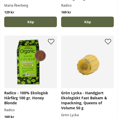
Maria Åkerberg
Radico
129 kr
169 kr
Köp
Köp
Radico - 100% Ekologisk
Grön Lycka - Handgjort
Hårfärg 100 gr, Honey
Ekologiskt Fast Balsam &
Blonde
Inpackning, Queens of
Volume 50 g
Radico
Grön Lycka
169 kr