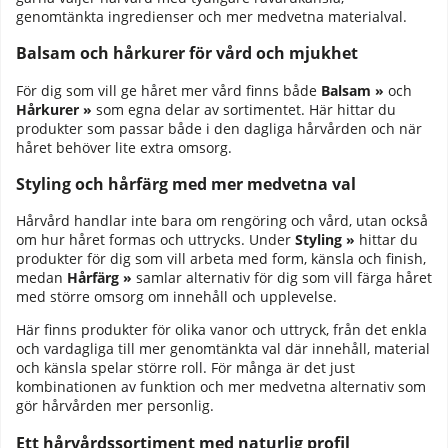
genomtänkta ingredienser och mer medvetna materialval.
Balsam och hårkurer för vård och mjukhet
För dig som vill ge håret mer vård finns både
Balsam »
och
Hårkurer »
som egna delar av sortimentet. Här hittar du
produkter som passar både i den dagliga hårvården och när
håret behöver lite extra omsorg.
Styling och hårfärg med mer medvetna val
Hårvård handlar inte bara om rengöring och vård, utan också
om hur håret formas och uttrycks. Under
Styling »
hittar du
produkter för dig som vill arbeta med form, känsla och finish,
medan
Hårfärg »
samlar alternativ för dig som vill färga håret
med större omsorg om innehåll och upplevelse.
Här finns produkter för olika vanor och uttryck, från det enkla
och vardagliga till mer genomtänkta val där innehåll, material
och känsla spelar större roll. För många är det just
kombinationen av funktion och mer medvetna alternativ som
gör hårvården mer personlig.
Ett hårvårdssortiment med naturlig profil