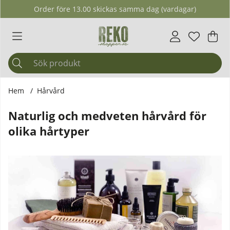
Order före 13.00 skickas samma dag (vardagar)
Önskelis
Antal i ö
.
Var
Ant
.
Hem
Hårvård
Naturlig och medveten hårvård för
olika hårtyper