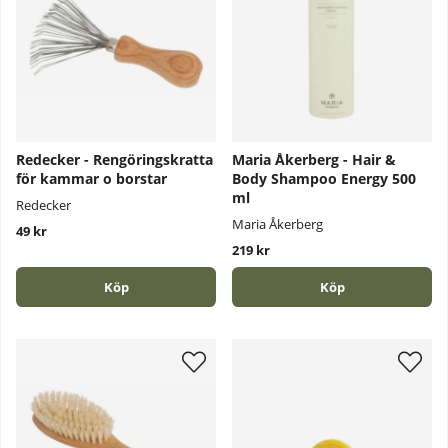
Redecker - Rengöringskratta
Maria Åkerberg - Hair &
för kammar o borstar
Body Shampoo Energy 500
ml
Redecker
Maria Åkerberg
49 kr
219 kr
Köp
Köp