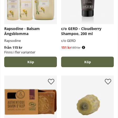
Rapsodine - Balsam
c/o GERD - Cloudberry
Ängsblomma
Shampoo, 200 ml
Rapsodine
c/o GERD
från 115 kr
151 kr
Ordinarie pris:
189 kr
Finns i fler varianter
Köp
Köp