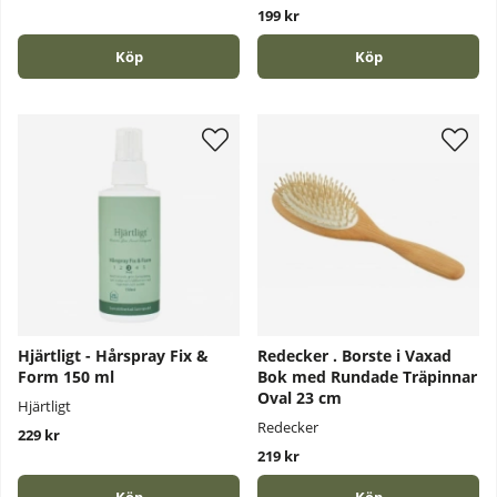
199 kr
Köp
Köp
Hjärtligt - Hårspray Fix &
Redecker . Borste i Vaxad
Form 150 ml
Bok med Rundade Träpinnar
Oval 23 cm
Hjärtligt
Redecker
229 kr
219 kr