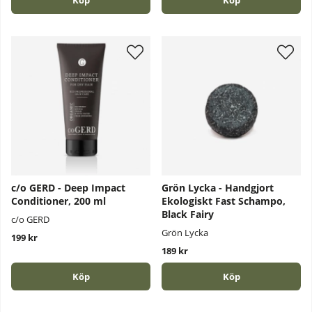
Köp
Köp
c/o GERD - Deep Impact
Grön Lycka - Handgjort
Conditioner, 200 ml
Ekologiskt Fast Schampo,
Black Fairy
c/o GERD
Grön Lycka
199 kr
189 kr
Köp
Köp