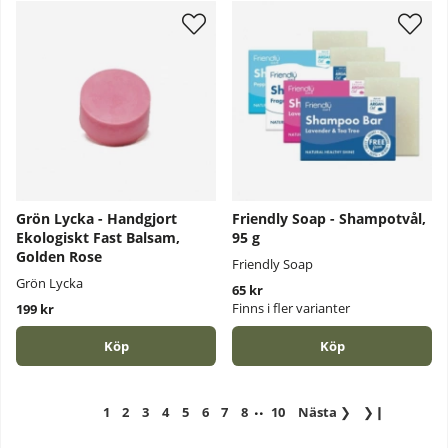
Grön Lycka - Handgjort
Friendly Soap - Shampotvål,
Ekologiskt Fast Balsam,
95 g
Golden Rose
Friendly Soap
Grön Lycka
65 kr
Finns i fler varianter
199 kr
Köp
Köp
..
1
2
3
4
5
6
7
8
10
Nästa
❯
❯❙