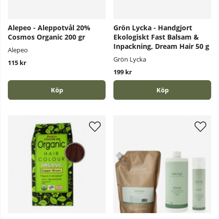
Alepeo - Aleppotvål 20%
Grön Lycka - Handgjort
Cosmos Organic 200 gr
Ekologiskt Fast Balsam &
Inpackning, Dream Hair 50 g
Alepeo
Grön Lycka
115 kr
199 kr
Köp
Köp