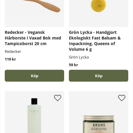
Redecker - Vegansk
Grön Lycka - Handgjort
Hårborste i Vaxad Bok med
Ekologiskt Fast Balsam &
Tampicoborst 20 cm
Inpackning, Queens of
Volume 6 g
Redecker
Grön Lycka
119 kr
59 kr
Köp
Köp