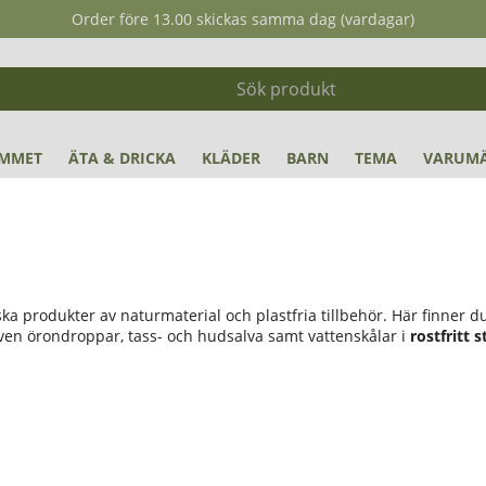
Order före 13.00 skickas samma dag (vardagar)
MMET
ÄTA & DRICKA
KLÄDER
BARN
TEMA
VARUM
ska produkter av naturmaterial och plastfria tillbehör. Här finner 
ven örondroppar, tass- och hudsalva samt vattenskålar i
rostfritt s