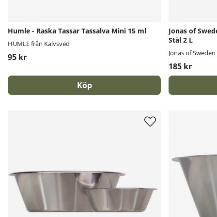
Humle - Raska Tassar Tassalva Mini 15 ml
Jonas of Swede
Stål 2 L
HUMLE från Kalvsved
Jonas of Sweden
95 kr
185 kr
Köp