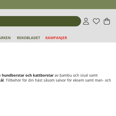
Önskeli
Antal i 
.
V
An
.
ÄRKEN
REKOBLADET
KAMPANJER
du
hundborstar och kattborstar
av bambu och sisal samt
tål
. Tillbehör för din häst såsom salvor för eksem samt man- och