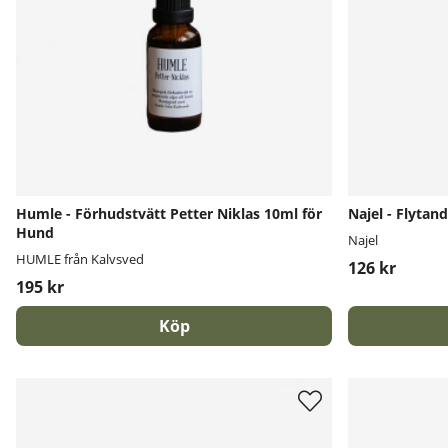
Humle - Förhudstvätt Petter Niklas 10ml för
Najel - Flytan
Hund
Najel
HUMLE från Kalvsved
126 kr
195 kr
Köp