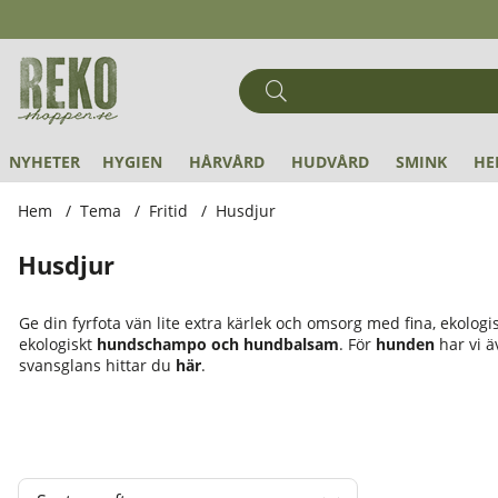
NYHETER
HYGIEN
HÅRVÅRD
HUDVÅRD
SMINK
HE
Hem
Tema
Fritid
Husdjur
Husdjur
Ge din fyrfota vän lite extra kärlek och omsorg med fina, ekologi
ekologiskt
hundschampo och hundbalsam
. För
hunden
har vi ä
svansglans hittar du
här
.