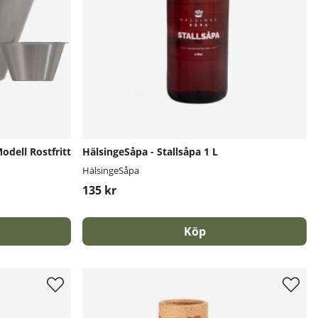
dell Rostfritt
HälsingeSåpa - Stallsåpa 1 L
HälsingeSåpa
135 kr
Köp