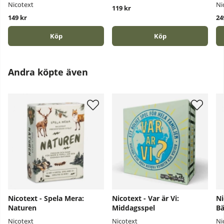
Nicotext
Ni
119 kr
149 kr
24
Köp
Köp
Andra köpte även
Nicotext - Spela Mera:
Nicotext - Var är Vi:
Ni
Naturen
Middagsspel
Bä
Nicotext
Nicotext
Ni