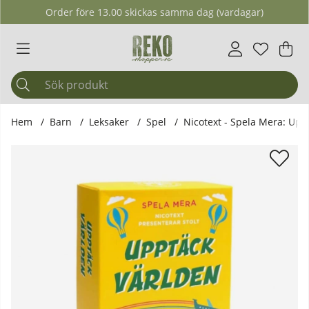
Order före 13.00 skickas samma dag (vardagar)
Önskelis
Antal i ö
.
Var
Ant
.
Hem
Barn
Leksaker
Spel
Nicotext - Spela Mera: Upp
Produktbilder Nicotext - Spela Mera: Upptäck Världen