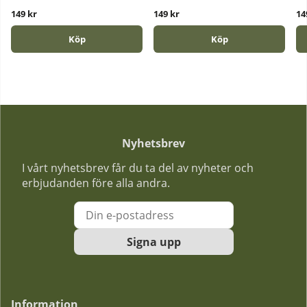
149 kr
149 kr
14
Köp
Köp
Nyhetsbrev
I vårt nyhetsbrev får du ta del av nyheter och
erbjudanden före alla andra.
Signa upp
Information