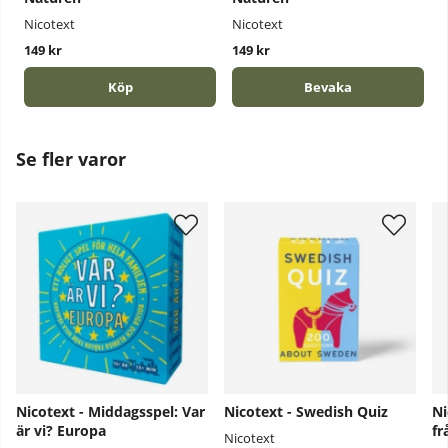
Nicotext
Nicotext
149 kr
149 kr
Köp
Bevaka
Se fler varor
Nicotext - Middagsspel: Var
Nicotext - Swedish Quiz
Ni
är vi? Europa
fr
Nicotext