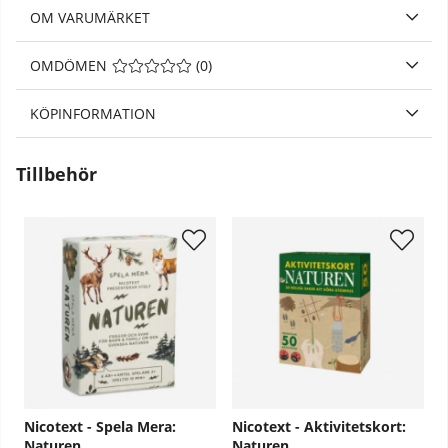
OM VARUMÄRKET
OMDÖMEN
MEDELBETYG 0 AV 5 ANTAL BETYG 0
(
0
)
KÖPINFORMATION
Tillbehör
Nicotext - Spela Mera:
Nicotext - Aktivitetskort:
Naturen
Naturen