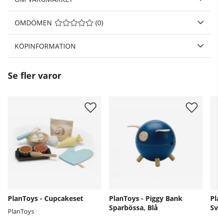
OMDÖMEN
MEDELBETYG 0 AV 5 ANTAL BETYG 0
(
0
)
KÖPINFORMATION
Se fler varor
PlanToys - Cupcakeset
PlanToys - Piggy Bank
Pl
Sparbössa, Blå
Sv
PlanToys