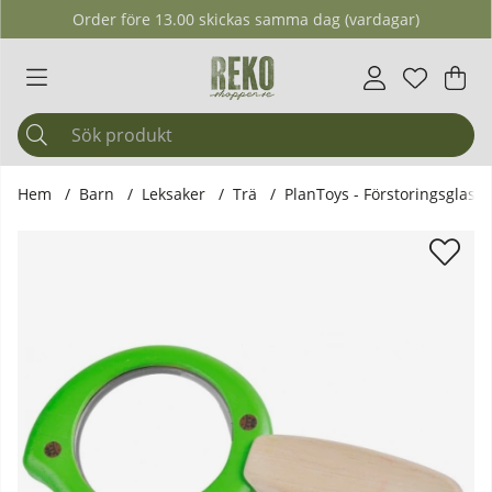
Order före 13.00 skickas samma dag (vardagar)
Önskelis
Antal i ö
.
Var
Ant
.
Hem
Barn
Leksaker
Trä
PlanToys - Förstoringsglas L
Produktbilder PlanToys - Förstoringsglas Leaf Magnifier