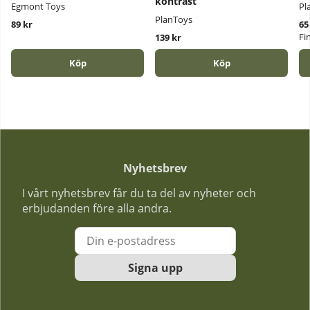
kontrast
Egmont Toys
Pl
PlanToys
89 kr
65
Fi
139 kr
Köp
Köp
Nyhetsbrev
I vårt nyhetsbrev får du ta del av nyheter och
erbjudanden före alla andra.
Signa upp