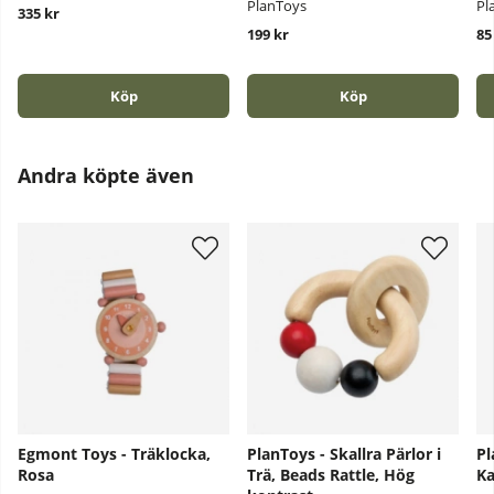
PlanToys
Pl
335 kr
199 kr
85
Köp
Köp
Andra köpte även
Egmont Toys - Träklocka,
PlanToys - Skallra Pärlor i
Pl
Rosa
Trä, Beads Rattle, Hög
Ka