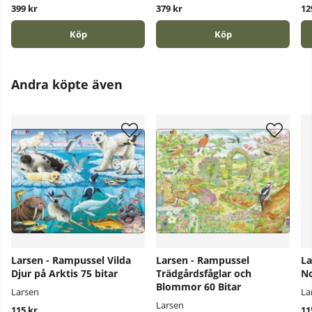
399 kr
379 kr
12
Köp
Köp
Andra köpte även
Larsen - Rampussel Vilda
Larsen - Rampussel
La
Djur på Arktis 75 bitar
Trädgårdsfåglar och
No
Blommor 60 Bitar
Larsen
La
Larsen
115 kr
11