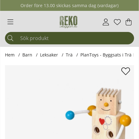
Order före 13.00 skickas samma dag (vardagar)
Önskelis
Antal i ö
.
Var
Ant
.
Hem
Barn
Leksaker
Trä
PlanToys - Byggsats i Trä Bu
Produktbilder PlanToys - Byggsats i Trä Build-A-Robot