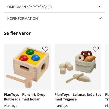
OMDÖMEN
MEDELBETYG 0 AV 5 ANTAL BETYG 0
(
0
)
KÖPINFORMATION
Se fler varor
PlanToys - Punch & Drop
PlanToys - Lekmat Bröd Set
Pl
Bultbräda med bollar
med Tygpåse
Tr
PlanToys
PlanToys
Pl