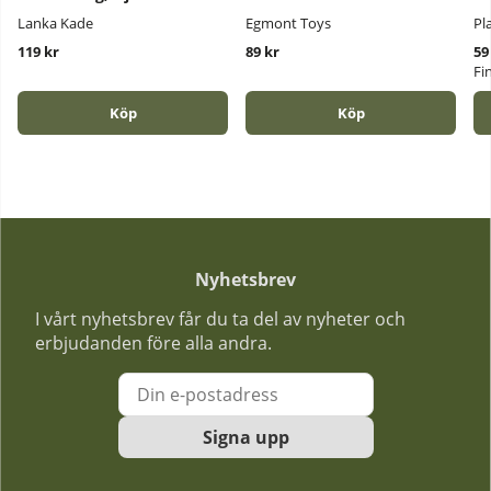
Lanka Kade
Egmont Toys
Pl
119 kr
89 kr
59
Fi
Köp
Köp
Nyhetsbrev
I vårt nyhetsbrev får du ta del av nyheter och
erbjudanden före alla andra.
Signa upp