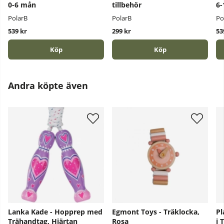
0-6 mån
tillbehör
6-
PolarB
PolarB
Po
539 kr
299 kr
53
Köp
Köp
Andra köpte även
Lanka Kade - Hopprep med
Egmont Toys - Träklocka,
Pl
Trähandtag, Hjärtan
Rosa
i 