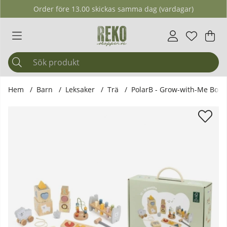
Order före 13.00 skickas samma dag (vardagar)
Önskelis
Antal i ö
.
Var
Ant
.
Hem
Barn
Leksaker
Trä
PolarB - Grow-with-Me Box,
Produktbilder PolarB - Grow-with-Me Box, 12-18 mån