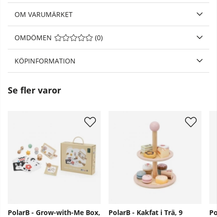
OM VARUMÄRKET
OMDÖMEN
MEDELBETYG 0 AV 5 ANTAL BETYG 0
(
0
)
KÖPINFORMATION
Se fler varor
PolarB - Grow-with-Me Box,
PolarB - Kakfat i Trä, 9
Po