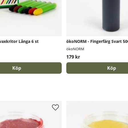
axkritor Långa 6 st
ökoNORM - Fingerfärg Svart 50
ökoNORM
179 kr
Köp
Köp