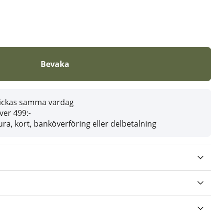
Bevaka
skickas samma vardag
över 499:-
ra, kort, banköverföring eller delbetalning