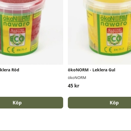
klera Röd
ökoNORM - Leklera Gul
ökoNORM
45 kr
Köp
Köp