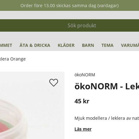
Order före 13.00 skickas samma dag (vardagar)
MMET
ÄTA & DRICKA
KLÄDER
BARN
TEMA
VARUM
lera Orange
ökoNORM
ökoNORM - Lek
45
kr
Stafflade priser
Mjuk modellera / leklera av nat
Läs mer