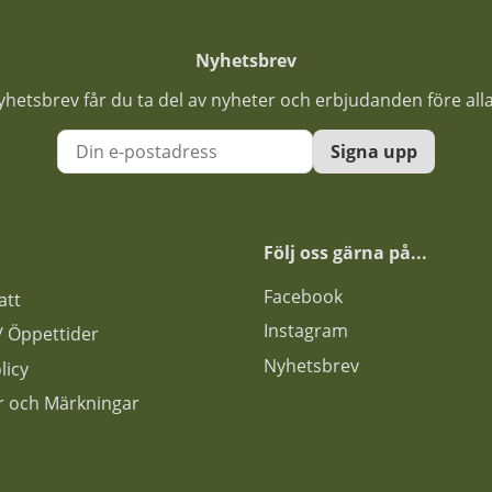
Nyhetsbrev
nyhetsbrev får du ta del av nyheter och erbjudanden före all
Signa upp
Följ oss gärna på...
F
acebook
att
Instagram
s / Öppettider
Nyhetsbrev
licy
ar och Märkningar