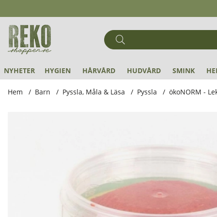
NYHETER
HYGIEN
HÅRVÅRD
HUDVÅRD
SMINK
HE
Hem
Barn
Pyssla, Måla & Läsa
Pyssla
ökoNORM - Lek
Produktbilder ökoNORM - Leklera Orange