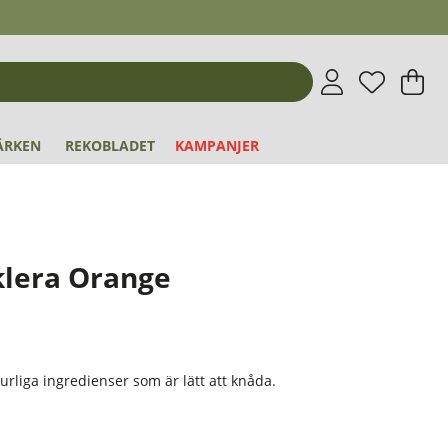
Önskeli
Antal i 
.
V
An
.
ÄRKEN
REKOBLADET
KAMPANJER
lera Orange
urliga ingredienser som är lätt att knåda.