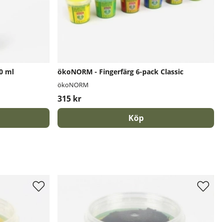
0 ml
ökoNORM - Fingerfärg 6-pack Classic
ökoNORM
315 kr
Köp