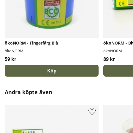
ökoNORM - Fingerfärg Blå
ökoNORM - Biv
ökoNORM
ökoNORM
59 kr
89 kr
Köp
Andra köpte även