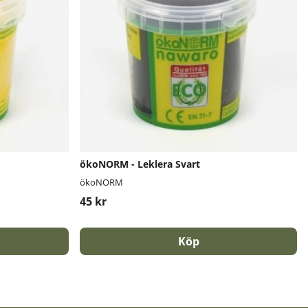
ökoNORM - Leklera Svart
ökoNORM
45 kr
Köp