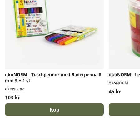
ökoNORM - Tuschpennor med Raderpenna 6
ökoNORM - Le
mm 9 + 1 st
ökoNORM
ökoNORM
45 kr
103 kr
Köp