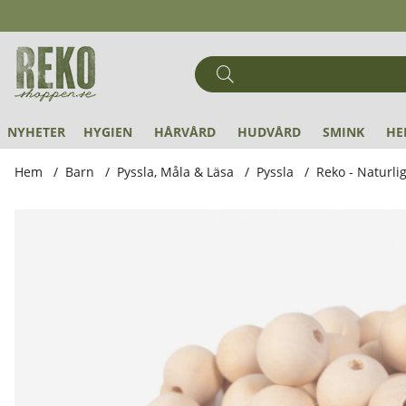
NYHETER
HYGIEN
HÅRVÅRD
HUDVÅRD
SMINK
HE
Hem
Barn
Pyssla, Måla & Läsa
Pyssla
Reko - Naturli
Produktbilder Reko - Naturliga Träpärlor 25 mm Diameter 