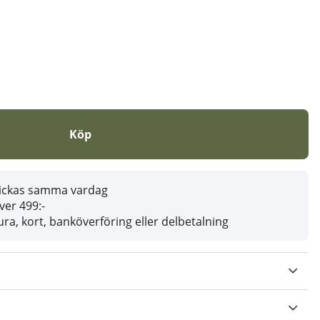
Köp
skickas samma vardag
över 499:-
ra, kort, banköverföring eller delbetalning