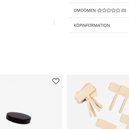
OMDÖMEN
MEDELBETYG 0 A
(
0
)
KÖPINFORMATION