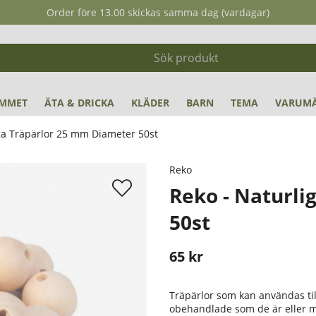
Order före 13.00 skickas samma dag (vardagar)
MMET
ÄTA & DRICKA
KLÄDER
BARN
TEMA
VARUM
ga Träpärlor 25 mm Diameter 50st
50st
Reko
Reko - Naturli
50st
65
kr
Stafflade priser
Träpärlor som kan användas til
obehandlade som de är eller m