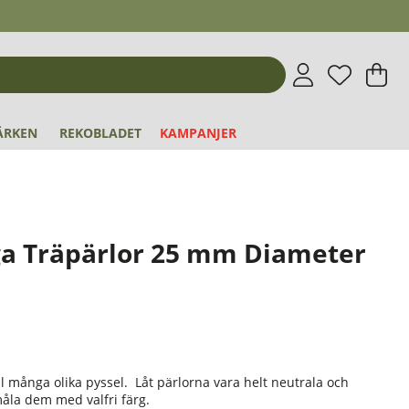
Önskeli
Antal i 
.
V
An
.
ÄRKEN
REKOBLADET
KAMPANJER
ga Träpärlor 25 mm Diameter
l många olika pyssel. Låt pärlorna vara helt neutrala och
åla dem med valfri färg.