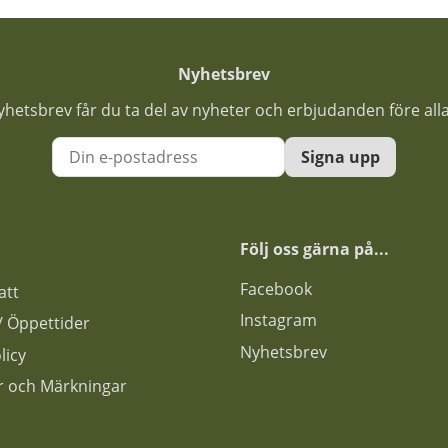
Nyhetsbrev
nyhetsbrev får du ta del av nyheter och erbjudanden före all
Signa upp
Följ oss gärna på...
F
acebook
att
Instagram
s / Öppettider
Nyhetsbrev
licy
ar och Märkningar