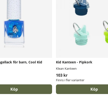
agellack för barn, Cool Kid
Kid Kanteen - Pipkork
Klean Kanteen
103 kr
Finns i fler varianter
Köp
Köp