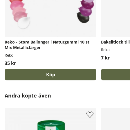
Reko - Stora Ballonger i Naturgummi 10 st
Bakelitlock ti
Mix Metallicfärger
Reko
Reko
7 kr
35 kr
Köp
Andra köpte även