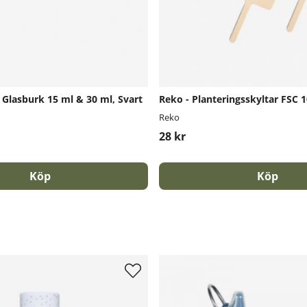
ll Glasburk 15 ml & 30 ml, Svart
Reko - Planteringsskyltar FSC 1
Reko
28 kr
Köp
Köp