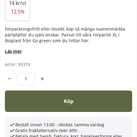
14 kr/st
12.5%
Förpackningsfritt eller lösvikt, köp så många svanenmärkta
pärlplattor du själv önskar. Passar till våra rörpärlor XL i
Bioplast från Go green som du hittar
här.
Läs mer
Artnr:
99374
Köp
Beställ innan 13:00 - skickas samma vardag
Gratis fraktalternativ över 499:-
Betala med Swish, faktura, kort, banköverföring eller