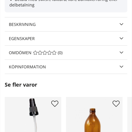
delbetalning
BESKRIVNING
EGENSKAPER
OMDÖMEN
MEDELBETYG 0 AV 5 ANTAL BETYG 0
(
0
)
KÖPINFORMATION
Se fler varor