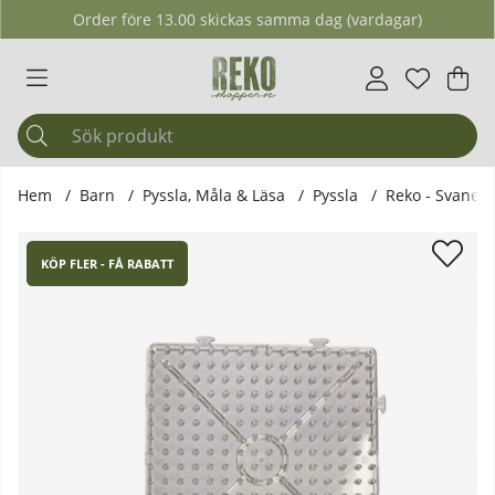
Order före 13.00 skickas samma dag (vardagar)
Önskelis
Antal i ö
.
Var
Ant
.
Hem
Barn
Pyssla, Måla & Läsa
Pyssla
Reko - Svanenm
Produktbilder Reko - Svanenmärkt Pärlplatta XL 16 x 16 cm
KÖP FLER - FÅ RABATT