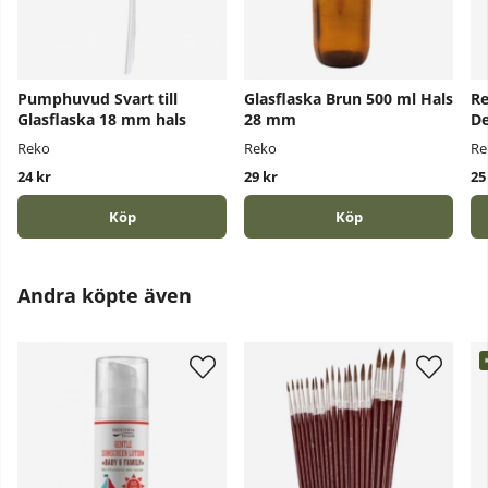
Pumphuvud Svart till
Glasflaska Brun 500 ml Hals
Re
Glasflaska 18 mm hals
28 mm
De
Reko
Reko
Re
24 kr
29 kr
25
Köp
Köp
Andra köpte även