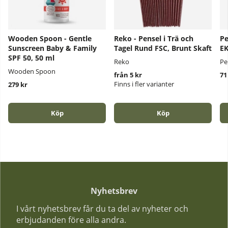
Wooden Spoon - Gentle
Reko - Pensel i Trä och
Pe
Sunscreen Baby & Family
Tagel Rund FSC, Brunt Skaft
E
SPF 50, 50 ml
Reko
Pe
Wooden Spoon
från 5 kr
71
Finns i fler varianter
279 kr
Köp
Köp
Nyhetsbrev
I vårt nyhetsbrev får du ta del av nyheter och
erbjudanden före alla andra.