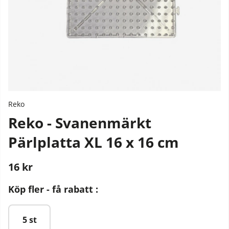
Reko
Reko - Svanenmärkt
Pärlplatta XL 16 x 16 cm
16
kr
Stafflade priser
Köp fler - få rabatt :
5 st