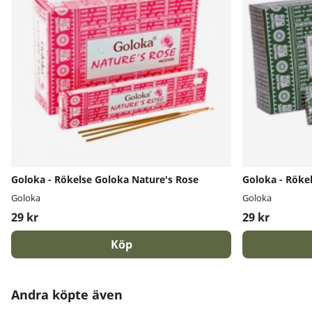
Goloka - Rökelse Goloka Nature's Rose
Goloka - Rökel
Goloka
Goloka
29 kr
29 kr
Köp
Andra köpte även