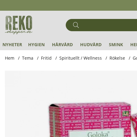
NYHETER
HYGIEN
HÅRVÅRD
HUDVÅRD
SMINK
HE
Hem
Tema
Fritid
Spirituellt / Wellness
Rökelse
Go
Produktbilder Goloka - Rökelse Pure Love