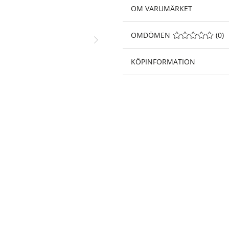
OM VARUMÄRKET
OMDÖMEN
MEDELBETYG 0 A
(
0
)
KÖPINFORMATION