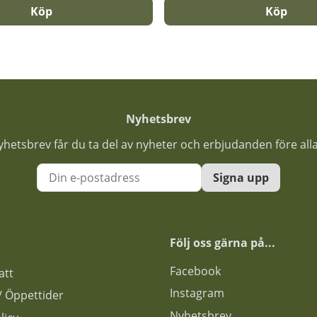
Köp
Köp
Nyhetsbrev
nyhetsbrev får du ta del av nyheter och erbjudanden före all
Signa upp
Följ oss gärna på...
F
acebook
att
Instagram
s / Öppettider
Nyhetsbrev