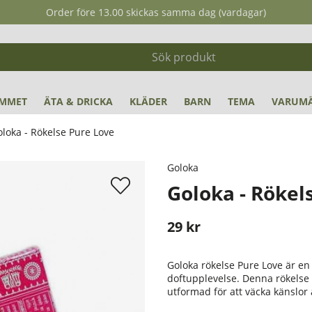
Order före 13.00 skickas samma dag (vardagar)
MMET
ÄTA & DRICKA
KLÄDER
BARN
TEMA
VARUM
loka - Rökelse Pure Love
Goloka
Goloka - Rökel
29
kr
Stafflade priser
Goloka rökelse Pure Love är en
doftupplevelse. Denna rökelse
utformad för att väcka känslor