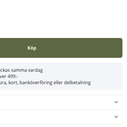
Köp
skickas samma vardag
över 499:-
ra, kort, banköverföring eller delbetalning