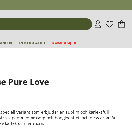
Önskeli
Antal i 
.
V
An
.
ÄRKEN
REKOBLADET
KAMPANJER
se Pure Love
 speciell variant som erbjuder en sublim och kärleksfull
 är skapad med omsorg och hängivenhet, och dess arom är
 av kärlek och harmoni.