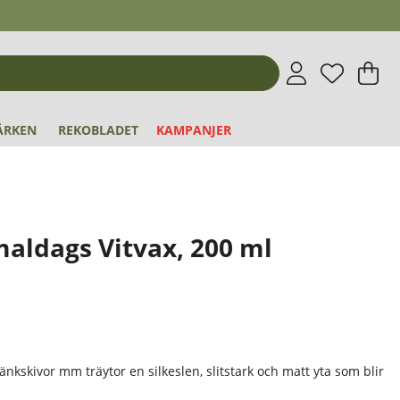
Önskeli
Antal i 
.
V
An
.
ÄRKEN
REKOBLADET
KAMPANJER
aldags Vitvax, 200 ml
5
änkskivor mm träytor en silkeslen, slitstark och matt yta som blir