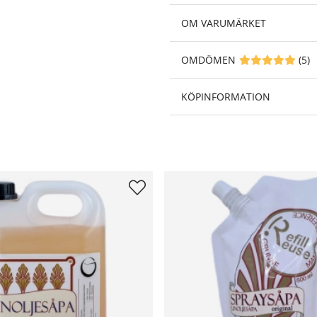
OM VARUMÄRKET
OMDÖMEN
MEDELBETYG 5 A
(
5
)
KÖPINFORMATION