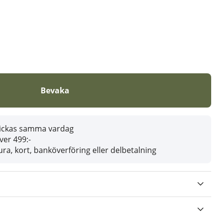
Bevaka
skickas samma vardag
över 499:-
ra, kort, banköverföring eller delbetalning