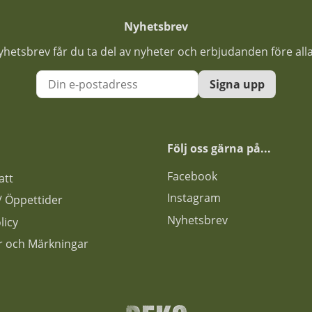
Nyhetsbrev
nyhetsbrev får du ta del av nyheter och erbjudanden före all
Signa upp
Följ oss gärna på...
F
acebook
att
Instagram
s / Öppettider
Nyhetsbrev
licy
ar och Märkningar