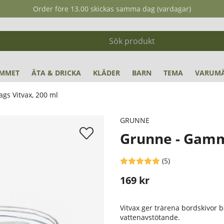
Order före 13.00 skickas samma dag (vardagar)
MMET
ÄTA & DRICKA
KLÄDER
BARN
TEMA
VARUM
s Vitvax, 200 ml
GRUNNE
Grunne - Gamm
Medelbetyg 5 av 5 Antal betyg 
(
5
)
169
kr
Stafflade priser
Vitvax ger trärena bordskivor b
vattenavstötande.