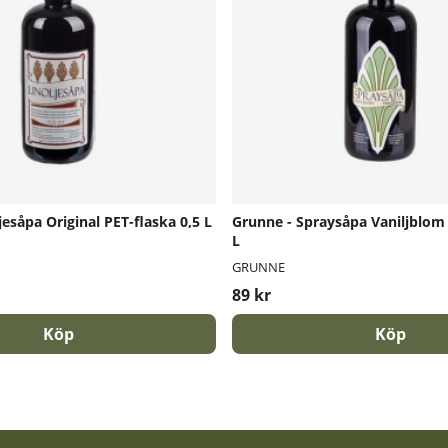
jesåpa Original PET-flaska 0,5 L
Grunne - Spraysåpa Vaniljblom 
L
GRUNNE
89 kr
Köp
Köp