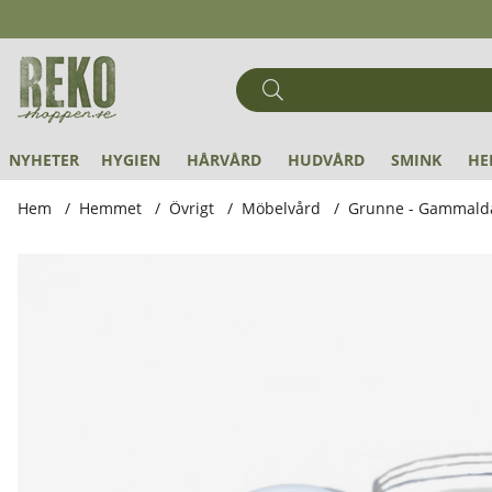
NYHETER
HYGIEN
HÅRVÅRD
HUDVÅRD
SMINK
HE
Hem
Hemmet
Övrigt
Möbelvård
Grunne - Gammaldag
Produktbilder Grunne - Gammaldags Vitvax, 200 ml