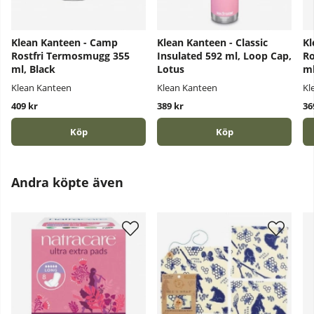
Klean Kanteen - Camp
Klean Kanteen - Classic
Kl
Rostfri Termosmugg 355
Insulated 592 ml, Loop Cap,
Ro
ml, Black
Lotus
ml
Klean Kanteen
Klean Kanteen
Kl
409 kr
389 kr
36
Köp
Köp
Andra köpte även