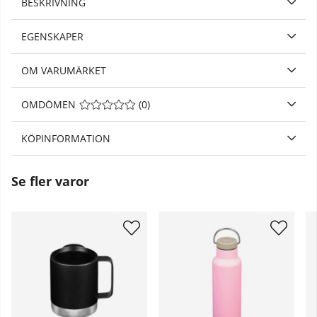
BESKRIVNING
EGENSKAPER
OM VARUMÄRKET
OMDÖMEN
MEDELBETYG 0 AV 5 ANTAL BETYG 0
(
0
)
KÖPINFORMATION
Se fler varor