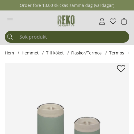
Order före 13.00 skickas samma dag (vardagar)
Önskelis
Antal i ö
.
Var
Ant
.
Hem
Hemmet
Till köket
Flaskor/Termos
Termos
K
Produktbilder Klean Kanteen - TKWide Rostfri Termosmugg,