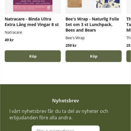
Natracare - Binda Ultra
Bee's Wrap - Naturlig Folie
Th
Extra Lång med Vingar 8 st
Set om 3 st Lunchpack,
Ta
Bees and Bears
M
Natracare
Bee's Wrap
Th
49 kr
259 kr
25
Köp
Köp
Nyhetsbrev
I vårt nyhetsbrev får du ta del av nyheter och
erbjudanden före alla andra.