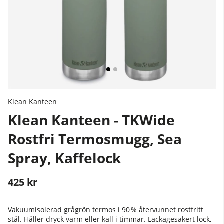
Klean Kanteen
Klean Kanteen - TKWide
Rostfri Termosmugg, Sea
Spray, Kaffelock
425
kr
Stafflade priser
Vakuumisolerad grågrön termos
i
90 %
återvunnet
rostfritt
stål.
Håller
dryck
varm
eller
kall
i
timmar.
Läckagesäkert
lock,