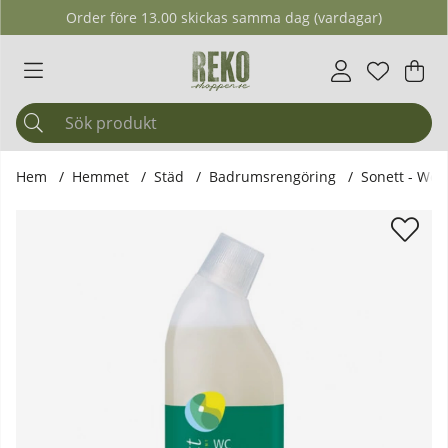
Order före 13.00 skickas samma dag (vardagar)
Önskelis
Antal i ö
.
Var
Ant
.
Hem
Hemmet
Städ
Badrumsrengöring
Sonett - Wc-
Produktbilder Sonett - Wc-rengöring 750 ml