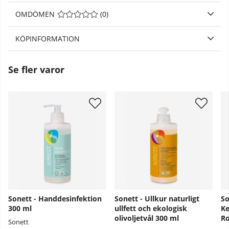
OMDÖMEN
MEDELBETYG 0 AV 5 ANTAL BETYG 0
(
0
)
KÖPINFORMATION
Se fler varor
Sonett - Handdesinfektion
Sonett - Ullkur naturligt
So
300 ml
ullfett och ekologisk
Ke
olivoljetvål 300 ml
Ro
Sonett