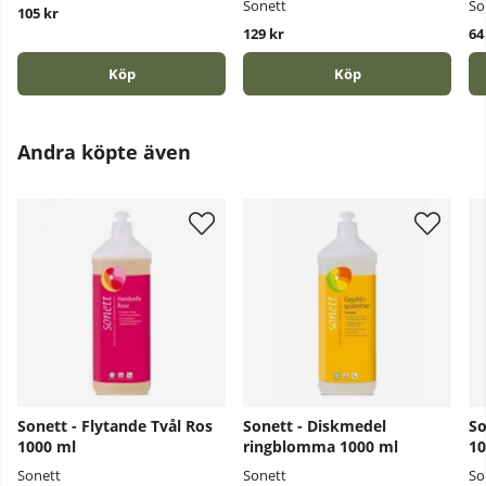
Sonett
So
105 kr
129 kr
64
Köp
Köp
Andra köpte även
Sonett - Flytande Tvål Ros
Sonett - Diskmedel
So
1000 ml
ringblomma 1000 ml
10
Sonett
Sonett
So