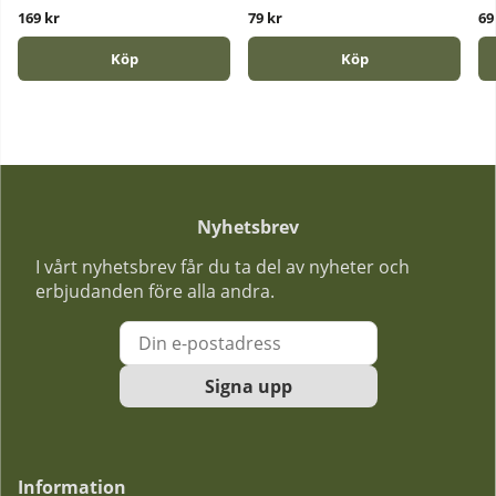
169 kr
79 kr
69
Köp
Köp
Nyhetsbrev
I vårt nyhetsbrev får du ta del av nyheter och
erbjudanden före alla andra.
Signa upp
Information