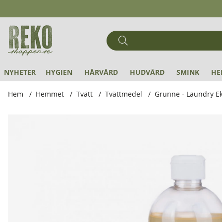
NYHETER
HYGIEN
HÅRVÅRD
HUDVÅRD
SMINK
HE
Hem
Hemmet
Tvätt
Tvättmedel
Grunne - Laundry Ek
Produktbilder Grunne - Laundry Ekologiskt Tvättmedel, 750