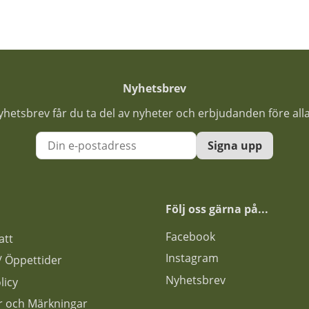
Nyhetsbrev
nyhetsbrev får du ta del av nyheter och erbjudanden före all
Signa upp
Följ oss gärna på...
F
acebook
att
Instagram
s / Öppettider
Nyhetsbrev
licy
ar och Märkningar