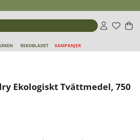
Önskeli
Antal i 
.
V
An
.
ÄRKEN
REKOBLADET
KAMPANJER
ry Ekologiskt Tvättmedel, 750
7