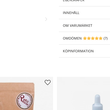
INNEHÅLL
OM VARUMÄRKET
OMDÖMEN
MEDELBETYG 5 A
(
7
)
KÖPINFORMATION