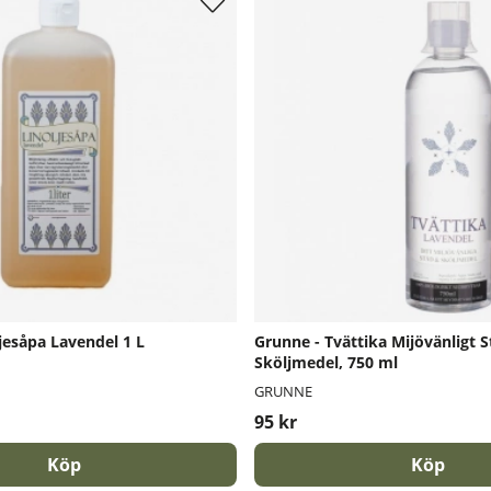
jesåpa Lavendel 1 L
Grunne - Tvättika Mijövänligt S
Sköljmedel, 750 ml
GRUNNE
95 kr
Köp
Köp