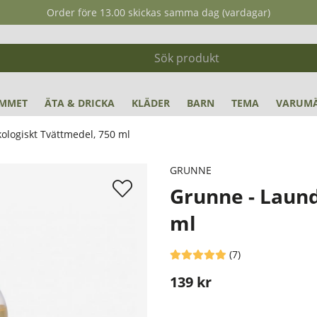
Order före 13.00 skickas samma dag (vardagar)
MMET
ÄTA & DRICKA
KLÄDER
BARN
TEMA
VARUM
ologiskt Tvättmedel, 750 ml
 ml
GRUNNE
Grunne - Laund
ml
Medelbetyg 5 av 5 Antal betyg 
(
7
)
139
kr
Stafflade priser