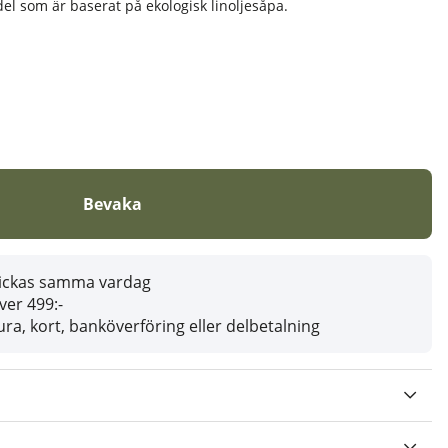
el som är baserat på ekologisk linoljesåpa.
Bevaka
skickas samma vardag
över 499:-
ra, kort, banköverföring eller delbetalning