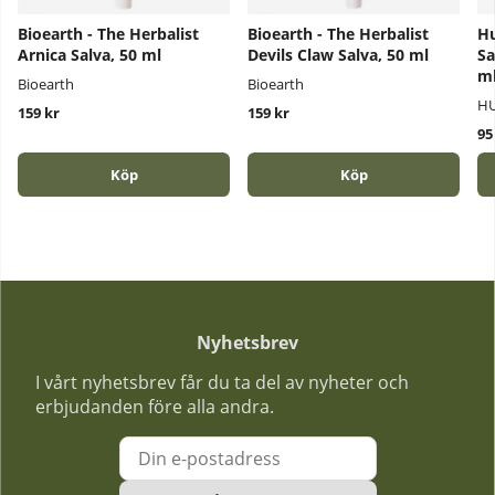
Bioearth - The Herbalist
Bioearth - The Herbalist
Hu
Arnica Salva, 50 ml
Devils Claw Salva, 50 ml
Sa
m
Bioearth
Bioearth
HU
159 kr
159 kr
95
Köp
Köp
Nyhetsbrev
I vårt nyhetsbrev får du ta del av nyheter och
erbjudanden före alla andra.