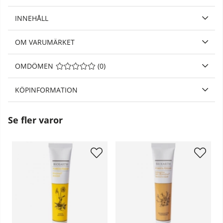
INNEHÅLL
OM VARUMÄRKET
OMDÖMEN
MEDELBETYG 0 AV 5 ANTAL BETYG 0
(
0
)
KÖPINFORMATION
Se fler varor