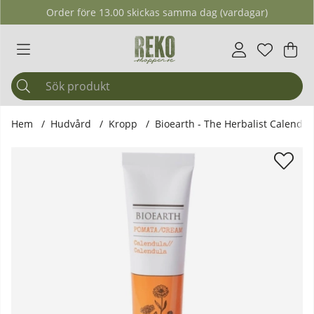
Order före 13.00 skickas samma dag (vardagar)
Önskelis
Antal i ö
.
Var
Ant
.
Hem
Hudvård
Kropp
Bioearth - The Herbalist Calendul
Produktbilder Bioearth - The Herbalist Calendula Salva, 50 