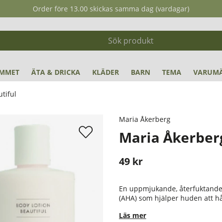
Order före 13.00 skickas samma dag (vardagar)
MMET
ÄTA & DRICKA
KLÄDER
BARN
TEMA
VARUM
tiful
Maria Åkerberg
Maria Åkerberg
49
kr
Stafflade priser
En uppmjukande, återfuktande 
(AHA) som hjälper huden att hål
Läs mer