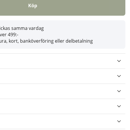
Köp
skickas samma vardag
över 499:-
ra, kort, banköverföring eller delbetalning
V 5 ANTAL BETYG 0