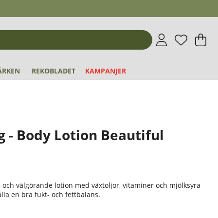
Önskeli
Antal i 
.
V
An
.
ÄRKEN
REKOBLADET
KAMPANJER
 - Body Lotion Beautiful
och välgörande lotion med växtoljor, vitaminer och mjölksyra
la en bra fukt- och fettbalans.