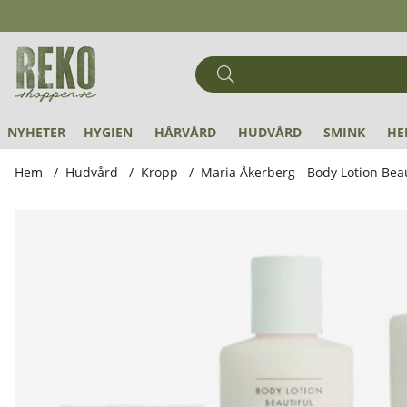
NYHETER
HYGIEN
HÅRVÅRD
HUDVÅRD
SMINK
HE
Hem
Hudvård
Kropp
Maria Åkerberg - Body Lotion Beau
Produktbilder Maria Åkerberg - Body Lotion Beautiful