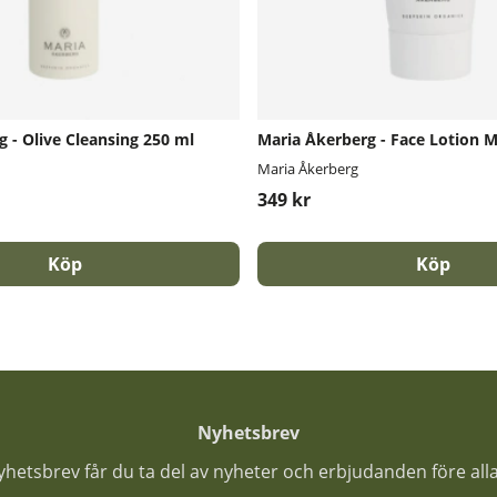
 - Olive Cleansing 250 ml
Maria Åkerberg - Face Lotion 
Maria Åkerberg
349 kr
Köp
Köp
Nyhetsbrev
nyhetsbrev får du ta del av nyheter och erbjudanden före all